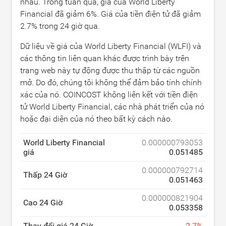
nhau. Trong tuần qua, giá của World Liberty
Financial đã giảm
6
%. Giá của tiền điện tử đã giảm
2.7
% trong 24 giờ qua.
Dữ liệu về giá của World Liberty Financial (WLFI) và
các thông tin liên quan khác được trình bày trên
trang web này tự động được thu thập từ các nguồn
mở. Do đó, chúng tôi không thể đảm bảo tính chính
xác của nó. COINCOST không liên kết với tiền điện
tử World Liberty Financial, các nhà phát triển của nó
hoặc đại diện của nó theo bất kỳ cách nào.
World Liberty Financial
0.000000793053
giá
0.051485
0.000000792714
Thấp 24 Giờ
0.051463
0.000000821904
Cao 24 Giờ
0.053358
Thay đổi giá 24 Giờ
-
2.7
%