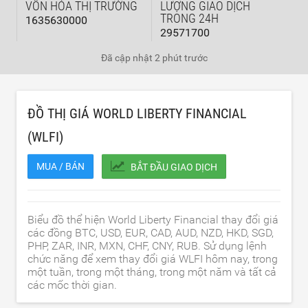
VỐN HÓA THỊ TRƯỜNG
LƯỢNG GIAO DỊCH
TRONG 24H
1635630000
29571700
Đã cập nhật
2 phút trước
ĐỒ THỊ GIÁ WORLD LIBERTY FINANCIAL
(WLFI)
MUA / BÁN
BẮT ĐẦU GIAO DỊCH
Biểu đồ thể hiện World Liberty Financial thay đổi giá
các đồng BTC, USD, EUR, CAD, AUD, NZD, HKD, SGD,
PHP, ZAR, INR, MXN, CHF, CNY, RUB. Sử dụng lệnh
chức năng để xem thay đổi giá WLFI hôm nay, trong
một tuần, trong một tháng, trong một năm và tất cả
các mốc thời gian.