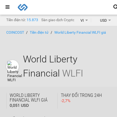
Tiền điện tử:
15.873
Sàn giao dịch Crypto:
1.468
VI
USD
COINCOST
Tiền điện tử
World Liberty Financial WLFI giá
World Liberty
Financial
WLFI
WORLD LIBERTY
THAY ĐỔI TRONG 24H
FINANCIAL WLFI GIÁ
-
2,7
%
0,051 USD