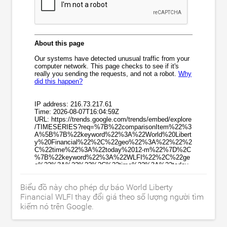
Biểu đồ này cho phép dự báo World Liberty
Financial WLFI thay đổi giá theo số lượng người tìm
kiếm nó trên Google.