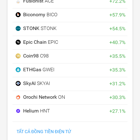
Fusionist
ACE
+
72.2
%
Biconomy
BICO
+
57.9
%
STONK
STONK
+
54.5
%
Epic Chain
EPIC
+
40.7
%
Coin98
C98
+
35.5
%
ETHGas
GWEI
+
35.3
%
SkyAI
SKYAI
+
31.2
%
Orochi Network
ON
+
30.3
%
Helium
HNT
+
27.1
%
TẤT CẢ ĐỒNG TIỀN ĐIỆN TỬ