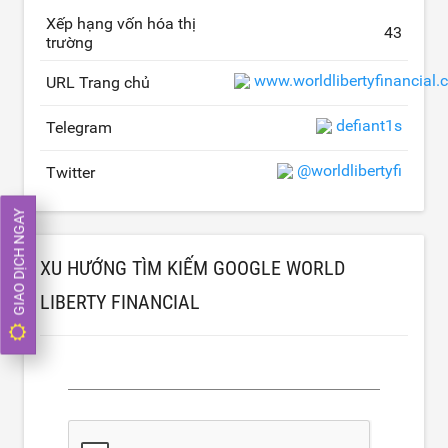
Xếp hạng vốn hóa thị
43
trường
www.worldlibertyfinancial
URL Trang chủ
defiant1s
Telegram
@worldlibertyfi
Twitter
GIAO DỊCH NGAY
XU HƯỚNG TÌM KIẾM GOOGLE WORLD
LIBERTY FINANCIAL