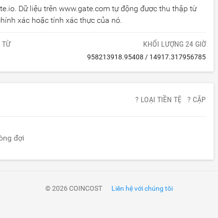
te.io. Dữ liệu trên www.gate.com tự động được thu thập từ
ính xác hoặc tính xác thực của nó.
 TỪ
KHỐI LƯỢNG 24 GIỜ
958213918.95408
/
14917.317956785
? LOẠI TIỀN TỆ
? CẶP
lòng đợi
© 2026 COINCOST
Liên hệ với chúng tôi