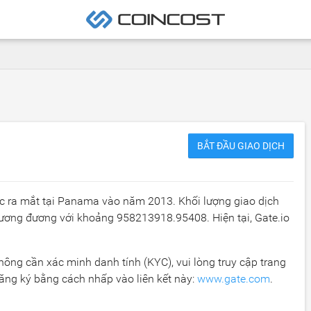
BẮT ĐẦU GIAO DỊCH
ược ra mắt tại Panama vào năm 2013. Khối lượng giao dịch
 tương đương với khoảng
958213918.95408
. Hiện tại, Gate.io
 không cần xác minh danh tính (KYC), vui lòng truy cập trang
ăng ký bằng cách nhấp vào liên kết này:
www.gate.com
.