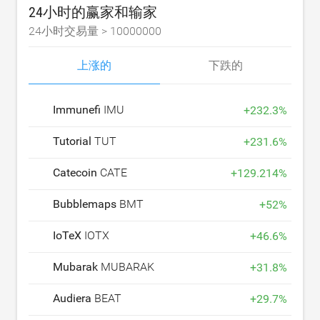
24小时的赢家和输家
24小时交易量 >
10000000
上涨的
下跌的
Immunefi
IMU
+
232.3
%
Tutorial
TUT
+
231.6
%
Catecoin
CATE
+
129.214
%
Bubblemaps
BMT
+
52
%
IoTeX
IOTX
+
46.6
%
Mubarak
MUBARAK
+
31.8
%
Audiera
BEAT
+
29.7
%