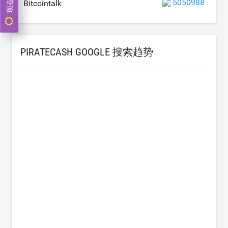
5050988
Bitcointalk
PIRATECASH GOOGLE 搜索趋势