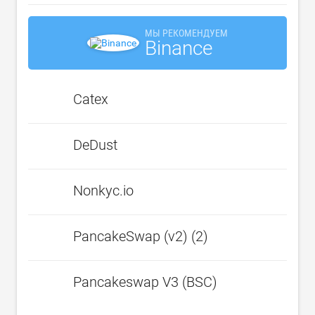
МЫ РЕКОМЕНДУЕМ
Binance
Catex
DeDust
Nonkyc.io
PancakeSwap (v2) (2)
Pancakeswap V3 (BSC)