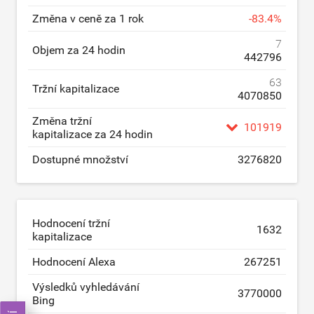
Změna v ceně za 1 rok
-
83.4
%
7
Objem za 24 hodin
442796
63
Tržní kapitalizace
4070850
Změna tržní
101919
kapitalizace za 24 hodin
Dostupné množství
3276820
Hodnocení tržní
1632
kapitalizace
Hodnocení Alexa
267251
Výsledků vyhledávání
3770000
Bing