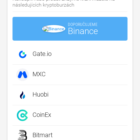
následujících kryptoburzách
DOPORUČUJEME
Binance
Gate.io
MXC
Huobi
CoinEx
Bitmart