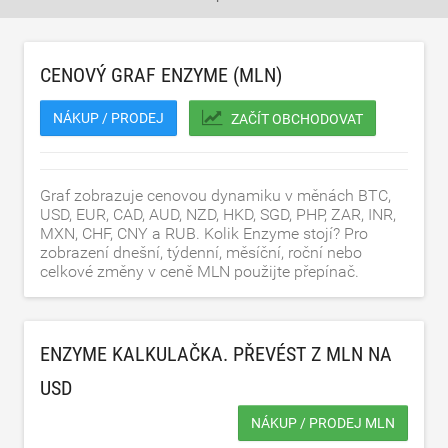
CENOVÝ GRAF ENZYME (MLN)
NÁKUP / PRODEJ
ZAČÍT OBCHODOVAT
Graf zobrazuje cenovou dynamiku v měnách BTC,
USD, EUR, CAD, AUD, NZD, HKD, SGD, PHP, ZAR, INR,
MXN, CHF, CNY a RUB. Kolik Enzyme stojí? Pro
zobrazení dnešní, týdenní, měsíční, roční nebo
celkové změny v ceně MLN použijte přepínač.
ENZYME KALKULAČKA. PŘEVÉST Z MLN NA
USD
NÁKUP / PRODEJ MLN