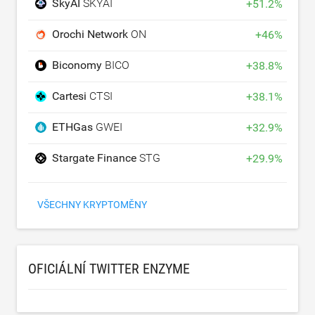
SkyAI
SKYAI
+
51.2
%
Orochi Network
ON
+
46
%
Biconomy
BICO
+
38.8
%
Cartesi
CTSI
+
38.1
%
ETHGas
GWEI
+
32.9
%
Stargate Finance
STG
+
29.9
%
VŠECHNY KRYPTOMĚNY
OFICIÁLNÍ TWITTER ENZYME