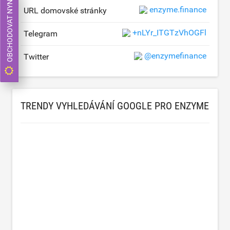
OBCHODOVAT NYNÍ
enzyme.finance
URL domovské stránky
+nLYr_ITGTzVhOGFl
Telegram
@enzymefinance
Twitter
TRENDY VYHLEDÁVÁNÍ GOOGLE PRO ENZYME