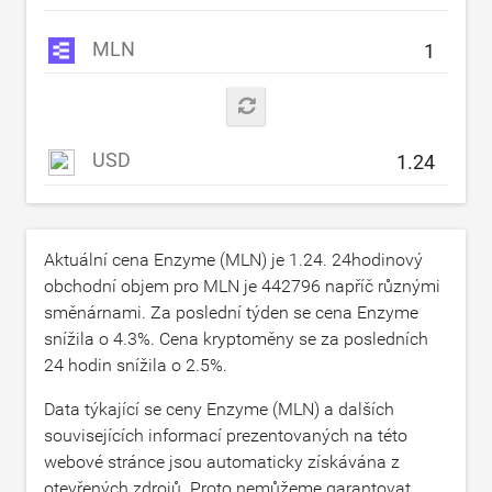
MLN
USD
Aktuální cena Enzyme (MLN) je
1.24
. 24hodinový
obchodní objem pro MLN je
442796
napříč různými
směnárnami. Za poslední týden se cena Enzyme
snížila o
4.3
%. Cena kryptoměny se za posledních
24 hodin snížila o
2.5
%.
Data týkající se ceny Enzyme (MLN) a dalších
souvisejících informací prezentovaných na této
webové stránce jsou automaticky získávána z
otevřených zdrojů. Proto nemůžeme garantovat