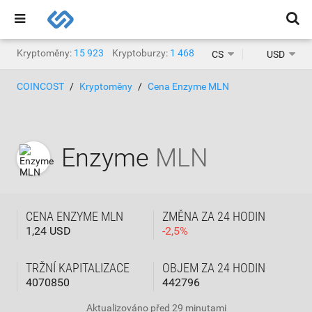
Kryptoměny:
15 923
Kryptoburzy:
1 468
CS
USD
COINCOST
Kryptoměny
Cena Enzyme MLN
Enzyme
MLN
CENA ENZYME MLN
ZMĚNA ZA 24 HODIN
1,24 USD
-
2,5
%
TRŽNÍ KAPITALIZACE
OBJEM ZA 24 HODIN
4070850
442796
Aktualizováno
před 29 minutami