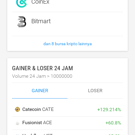
CoinEx
Bitmart
dan 8 bursa kripto lainnya
GAINER & LOSER 24 JAM
Volume 24 Jam >
10000000
GAINER
LOSER
Catecoin
CATE
+
129.214
%
Fusionist
ACE
+
60.8
%