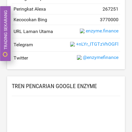
Peringkat Alexa
267251
TRADING SEKARANG
Kecocokan Bing
3770000
enzyme.finance
URL Laman Utama
+nLYr_ITGTzVhOGFl
Telegram
@enzymefinance
Twitter
TREN PENCARIAN GOOGLE ENZYME