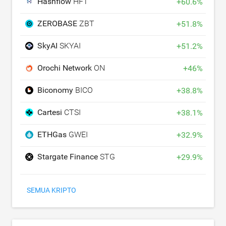
Hashflow
HFT
+
60.6
%
ZEROBASE
ZBT
+
51.8
%
SkyAI
SKYAI
+
51.2
%
Orochi Network
ON
+
46
%
Biconomy
BICO
+
38.8
%
Cartesi
CTSI
+
38.1
%
ETHGas
GWEI
+
32.9
%
Stargate Finance
STG
+
29.9
%
SEMUA KRIPTO