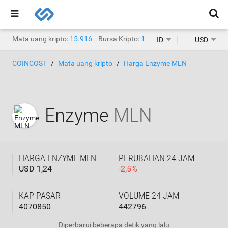
Mata uang kripto:
15.916
Bursa Kripto:
1.468
ID
USD
COINCOST
Mata uang kripto
Harga Enzyme MLN
Enzyme
MLN
HARGA ENZYME MLN
PERUBAHAN 24 JAM
USD 1,24
-
2,5
%
KAP PASAR
VOLUME 24 JAM
4070850
442796
Diperbarui
beberapa detik yang lalu