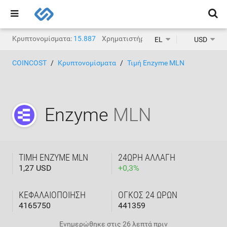
Κρυπτονομίσματα:
15.887
Χρηματιστήρια κρυπτονομισμάτων:
1.
EL
USD
COINCOST
Κρυπτονομίσματα
Τιμή Enzyme MLN
Enzyme
MLN
ΤΙΜΉ ENZYME MLN
24ΩΡΗ ΑΛΛΑΓΉ
1,27 USD
+
0,3
%
ΚΕΦΑΛΑΙΟΠΟΊΗΣΗ
ΌΓΚΟΣ 24 ΩΡΏΝ
4165750
441359
Ενημερώθηκε στις
26 λεπτά πριν