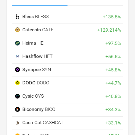
Bless
BLESS
+
135.5
%
Catecoin
CATE
+
129.214
%
Heima
HEI
+
97.5
%
Hashflow
HFT
+
56.5
%
Synapse
SYN
+
45.8
%
DODO
DODO
+
44.7
%
Cysic
CYS
+
40.8
%
Biconomy
BICO
+
34.3
%
Cash Cat
CASHCAT
+
33.1
%