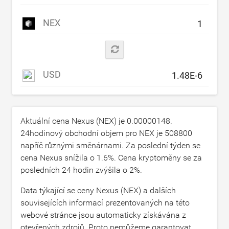
NEX
USD
Aktuální cena Nexus (NEX) je
0.00000148
.
24hodinový obchodní objem pro NEX je
508800
napříč různými směnárnami. Za poslední týden se
cena Nexus snížila o
1.6
%. Cena kryptoměny se za
posledních 24 hodin zvýšila o
2
%.
Data týkající se ceny Nexus (NEX) a dalších
souvisejících informací prezentovaných na této
webové stránce jsou automaticky získávána z
otevřených zdrojů. Proto nemůžeme garantovat