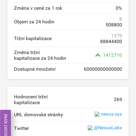
Změna v ceně za 1 rok
0
%
8
Objem za 24 hodin
508800
1379
Tržní kapitalizace
88844400
Změna tržní
1412710
kapitalizace za 24 hodin
Dostupné množství
60000000000000
Hodnocení tržní
269
kapitalizace
nexus.xyz
URL domovské stránky
OBCHODOVAT NYNÍ
@NexusLabs
Twitter