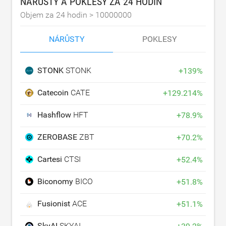
NÁRŮSTY A POKLESY ZA 24 HODIN
Objem za 24 hodin >
10000000
NÁRŮSTY
POKLESY
STONK
STONK
+
139
%
Catecoin
CATE
+
129.214
%
Hashflow
HFT
+
78.9
%
ZEROBASE
ZBT
+
70.2
%
Cartesi
CTSI
+
52.4
%
Biconomy
BICO
+
51.8
%
Fusionist
ACE
+
51.1
%
SkyAI
SKYAI