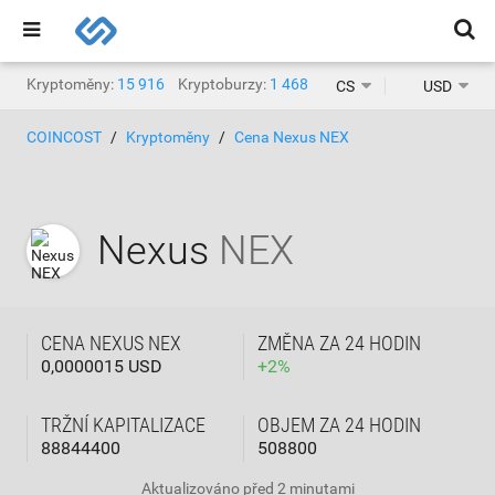
Kryptoměny:
15 916
Kryptoburzy:
1 468
CS
USD
COINCOST
Kryptoměny
Cena Nexus NEX
Nexus
NEX
CENA NEXUS NEX
ZMĚNA ZA 24 HODIN
0,0000015 USD
+
2
%
TRŽNÍ KAPITALIZACE
OBJEM ZA 24 HODIN
88844400
508800
Aktualizováno
před 2 minutami