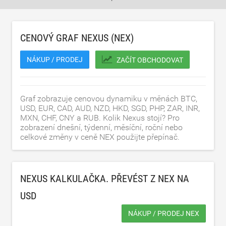
CENOVÝ GRAF NEXUS (NEX)
NÁKUP / PRODEJ
ZAČÍT OBCHODOVAT
Graf zobrazuje cenovou dynamiku v měnách BTC,
USD, EUR, CAD, AUD, NZD, HKD, SGD, PHP, ZAR, INR,
MXN, CHF, CNY a RUB. Kolik Nexus stojí? Pro
zobrazení dnešní, týdenní, měsíční, roční nebo
celkové změny v ceně NEX použijte přepínač.
NEXUS KALKULAČKA. PŘEVÉST Z NEX NA
USD
NÁKUP / PRODEJ NEX