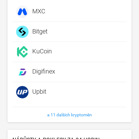
MXC
Bitget
KuCoin
Digifinex
Upbit
a 11 dalších kryptoměn