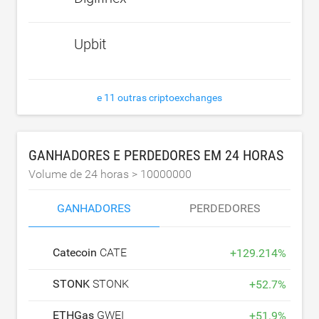
Upbit
e 11 outras criptoexchanges
GANHADORES E PERDEDORES EM 24 HORAS
Volume de 24 horas >
10000000
GANHADORES
PERDEDORES
Catecoin
CATE
+
129.214
%
STONK
STONK
+
52.7
%
ETHGas
GWEI
+
51.9
%