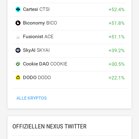
Cartesi
CTSI
+
52.4
%
Biconomy
BICO
+
51.8
%
Fusionist
ACE
+
51.1
%
SkyAI
SKYAI
+
39.2
%
Cookie DAO
COOKIE
+
30.5
%
DODO
DODO
+
22.1
%
ALLE KRYPTOS
OFFIZIELLEN NEXUS TWITTER