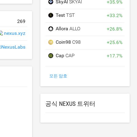
SkyAI
SKYAI
+
35.9
%
Test
TST
+
33.2
%
269
Allora
ALLO
+
26.8
%
nexus.xyz
Coin98
C98
+
25.6
%
NexusLabs
Cap
CAP
+
17.7
%
모든 암호
공식 NEXUS 트위터