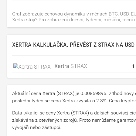
Graf zobrazuje cenovou dynamiku v měnách BTC, USD, EUR
Xertra stojí? Pro zobrazení dnešní, týdenní, měsíční, roč
XERTRA KALKULAČKA. PŘEVÉST Z STRAX NA
USD
Xertra
STRAX
Aktuální cena Xertra (STRAX) je
0.00859895
. 24hodinový
poslední týden se cena Xertra zvýšila o
2.3
%. Cena krypto
Data týkající se ceny Xertra (STRAX) a dalších souvisejí
získávána z otevřených zdrojů. Proto nemůžeme garantovat
vývojáři nebo zástupci.