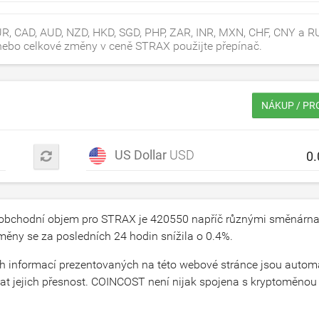
, CAD, AUD, NZD, HKD, SGD, PHP, ZAR, INR, MXN, CHF, CNY a RU
ní nebo celkové změny v ceně STRAX použijte přepínač.
NÁKUP / PR
US Dollar
USD
 obchodní objem pro STRAX je
420550
napříč různými směnárna
měny se za posledních 24 hodin snížila o
0.4
%.
cích informací prezentovaných na této webové stránce jsou autom
 jejich přesnost. COINCOST není nijak spojena s kryptoměnou X