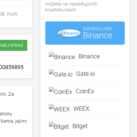
můžete na následujících
kryptoburzách
B. Kolik
DOPORUČUJEME
Binance
ODEJ STRAX
Binance
Gate.io
CoinEx
mi. Za
WEEX
aticky
ertra, jejími
Bitget