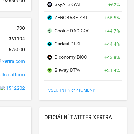
2193580000
SkyAI
SKYAI
+
62
%
ZEROBASE
ZBT
+
56.5
%
798
Cookie DAO
COOKIE
+
44.7
%
361194
Cartesi
CTSI
+
44.4
%
575000
Biconomy
BICO
+
43.8
%
xertra.com
Bitway
BTW
+
21.4
%
atisplatform
1512202
VŠECHNY KRYPTOMĚNY
OFICIÁLNÍ TWITTER XERTRA