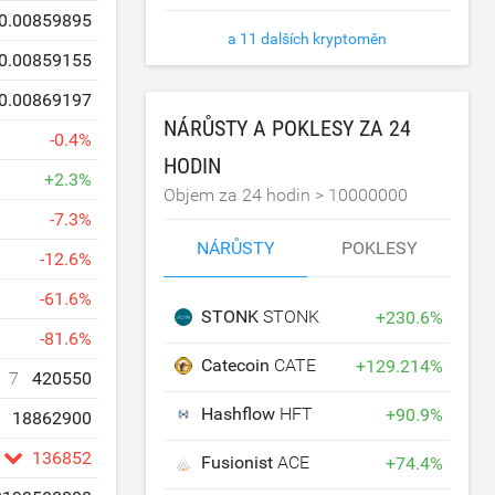
0.00859895
a 11 dalších kryptoměn
0.00859155
0.00869197
NÁRŮSTY A POKLESY ZA 24
-
0.4
%
HODIN
+
2.3
%
Objem za 24 hodin >
10000000
-
7.3
%
NÁRŮSTY
POKLESY
-
12.6
%
-
61.6
%
STONK
STONK
+
230.6
%
-
81.6
%
Catecoin
CATE
+
129.214
%
7
420550
Hashflow
HFT
+
90.9
%
18862900
136852
Fusionist
ACE
+
74.4
%