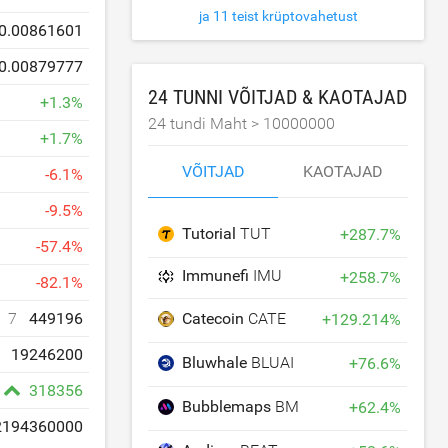
ja 11 teist krüptovahetust
0.00861601
0.00879777
24 TUNNI VÕITJAD & KAOTAJAD
+
1.3
%
24 tundi Maht >
10000000
+
1.7
%
VÕITJAD
KAOTAJAD
-
6.1
%
-
9.5
%
Tutorial
TUT
+
287.7
%
-
57.4
%
Immunefi
IMU
+
258.7
%
-
82.1
%
Catecoin
CATE
7
449196
+
129.214
%
19246200
Bluwhale
BLUAI
+
76.6
%
318356
Bubblemaps
BMT
+
62.4
%
2194360000