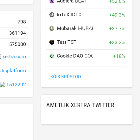
Audiera
BEAT
+
52.6
%
IoTeX
IOTX
+
49.3
%
798
Mubarak
MUBARAK
+
37.7
%
361194
Test
TST
+
33.2
%
575000
Cookie DAO
COOKIE
+
18
%
xertra.com
atisplatform
KÕIK KRÜPTOD
1512202
AMETLIK XERTRA TWITTER