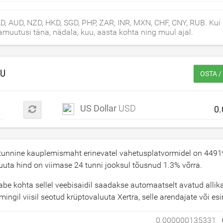
, AUD, NZD, HKD, SGD, PHP, ZAR, INR, MXN, CHF, CNY, RUB. Kui 
muutusi täna, nädala, kuu, aasta kohta ning muul ajal.
U
OSTA 
US Dollar
USD
tunnine kauplemismaht erinevatel vahetusplatvormidel on
4491
uuta hind on viimase 24 tunni jooksul tõusnud
1.3
% võrra.
e kohta sellel veebisaidil saadakse automaatselt avatud allika
ingil viisil seotud krüptovaluuta Xertra, selle arendajate või es
0.000000135331