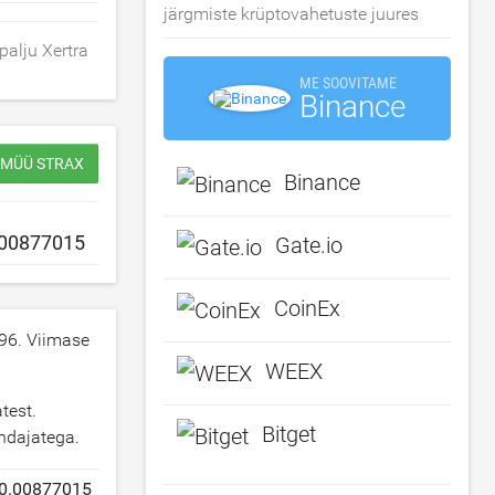
järgmiste krüptovahetuste juures
palju Xertra
ME SOOVITAME
Binance
/ MÜÜ STRAX
Binance
Gate.io
CoinEx
96
. Viimase
WEEX
test.
Bitget
indajatega.
0.00877015