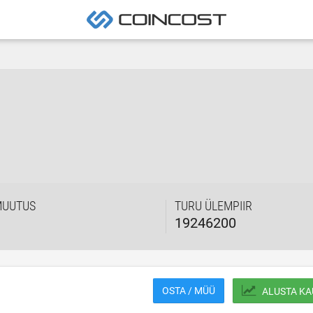
MUUTUS
TURU ÜLEMPIIR
19246200
OSTA / MÜÜ
ALUSTA KA