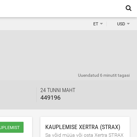
ET
USD
Uuendatud
6 minutit tagasi
24 TUNNI MAHT
449196
KAUPLEMISE XERTRA (STRAX)
UPLEMIST
Sa võid müüa või osta Xertra STRAX