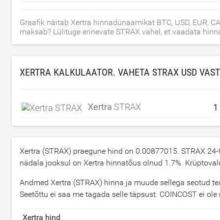
Graafik näitab Xertra hinnadünaamikat BTC, USD, EUR, CAD
maksab? Lülituge erinevate STRAX vahel, et vaadata hinna
XERTRA KALKULAATOR. VAHETA STRAX
USD
VAST
Xertra
STRAX
Xertra (STRAX) praegune hind on
0.00877015
. STRAX 24-
nädala jooksul on Xertra hinnatõus olnud
1.7
%. Krüptoval
Andmed Xertra (STRAX) hinna ja muude sellega seotud teab
Seetõttu ei saa me tagada selle täpsust. COINCOST ei ole m
Xertra hind