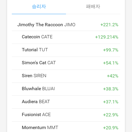
승리자
패배자
Jimothy The Raccoon
JIMOTHY
+
221.2
%
Catecoin
CATE
+
129.214
%
Tutorial
TUT
+
99.7
%
Simon's Cat
CAT
+
54.1
%
Siren
SIREN
+
42
%
Bluwhale
BLUAI
+
38.3
%
Audiera
BEAT
+
37.1
%
Fusionist
ACE
+
22.9
%
Momentum
MMT
+
20.9
%