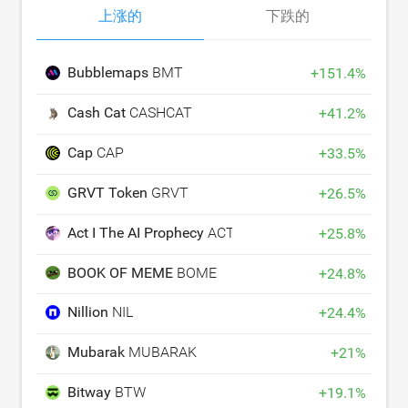
上涨的
下跌的
Bubblemaps
BMT
+
151.4
%
Cash Cat
CASHCAT
+
41.2
%
Cap
CAP
+
33.5
%
GRVT Token
GRVT
+
26.5
%
Act I The AI Prophecy
ACT
+
25.8
%
BOOK OF MEME
BOME
+
24.8
%
Nillion
NIL
+
24.4
%
Mubarak
MUBARAK
+
21
%
Bitway
BTW
+
19.1
%