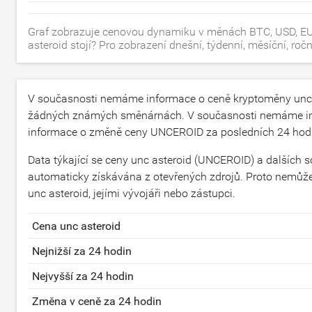
Graf zobrazuje cenovou dynamiku v měnách BTC, USD, EUR
asteroid stojí? Pro zobrazení dnešní, týdenní, měsíční, r
V současnosti nemáme informace o ceně kryptoměny unc
žádných známých směnárnách. V současnosti nemáme inf
informace o změně ceny UNCEROID za posledních 24 hod
Data týkající se ceny unc asteroid (UNCEROID) a dalších 
automaticky získávána z otevřených zdrojů. Proto nemůž
unc asteroid, jejími vývojáři nebo zástupci.
Cena unc asteroid
Nejnižší za 24 hodin
Nejvyšší za 24 hodin
Změna v ceně za 24 hodin