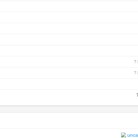
?
?
unca