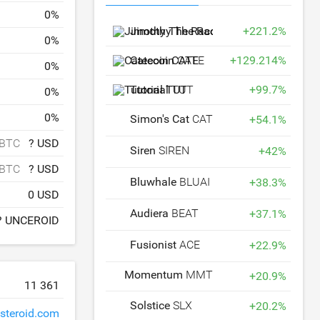
0
%
Jimothy The Raccoon
+
JIMOTHY
221.2
%
0
%
Catecoin
CATE
+
129.214
%
0
%
Tutorial
TUT
+
99.7
%
0
%
0
%
Simon's Cat
CAT
+
54.1
%
 BTC
? USD
Siren
SIREN
+
42
%
 BTC
? USD
Bluwhale
BLUAI
+
38.3
%
0 USD
Audiera
BEAT
+
37.1
%
? UNCEROID
Fusionist
ACE
+
22.9
%
Momentum
MMT
+
20.9
%
11 361
Solstice
SLX
+
20.2
%
steroid.com