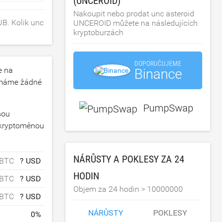
(UNCEROID)
Nakoupit nebo prodat unc asteroid
B. Kolik unc
UNCEROID můžete na následujících
kryptoburzách
DOPORUČUJEME
e na
Binance
emáme žádné
PumpSwap
sou
 kryptoměnou
NÁRŮSTY A POKLESY ZA 24
 BTC
? USD
HODIN
 BTC
? USD
Objem za 24 hodin >
10000000
 BTC
? USD
NÁRŮSTY
POKLESY
0
%