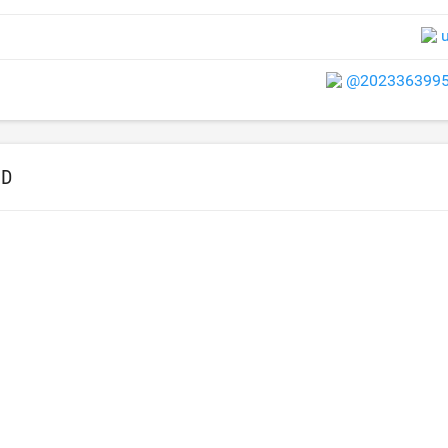
@2023363995
ID