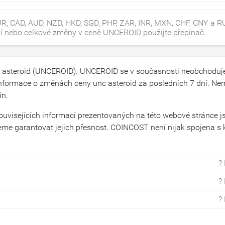
, CAD, AUD, NZD, HKD, SGD, PHP, ZAR, INR, MXN, CHF, CNY a RU
oční nebo celkové změny v ceně UNCEROID použijte přepínač.
 asteroid (UNCEROID). UNCEROID se v současnosti neobchoduj
ormace o změnách ceny unc asteroid za posledních 7 dní. N
in.
souvisejících informací prezentovaných na této webové stránce j
eme garantovat jejich přesnost. COINCOST není nijak spojena s
?
?
?