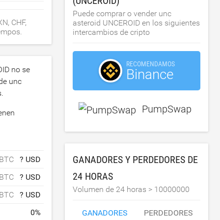
(UNCEROID)
Puede comprar o vender unc
XN, CHF,
asteroid UNCEROID en los siguientes
iempos.
intercambios de cripto
RECOMENDAMOS
OID no se
Binance
de unc
.
PumpSwap
ienen
a
GANADORES Y PERDEDORES DE
 BTC
? USD
24 HORAS
 BTC
? USD
Volumen de 24 horas >
10000000
 BTC
? USD
0
%
GANADORES
PERDEDORES