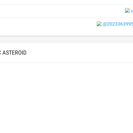
@2023363995
 ASTEROID