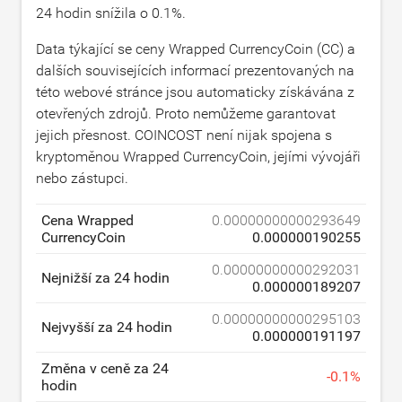
24 hodin snížila o
0.1
%.
Data týkající se ceny Wrapped CurrencyCoin (CC) a
dalších souvisejících informací prezentovaných na
této webové stránce jsou automaticky získávána z
otevřených zdrojů. Proto nemůžeme garantovat
jejich přesnost. COINCOST není nijak spojena s
kryptoměnou Wrapped CurrencyCoin, jejími vývojáři
nebo zástupci.
Cena Wrapped
0.00000000000293649
CurrencyCoin
0.000000190255
0.00000000000292031
Nejnižší za 24 hodin
0.000000189207
0.00000000000295103
Nejvyšší za 24 hodin
0.000000191197
Změna v ceně za 24
-
0.1
%
hodin