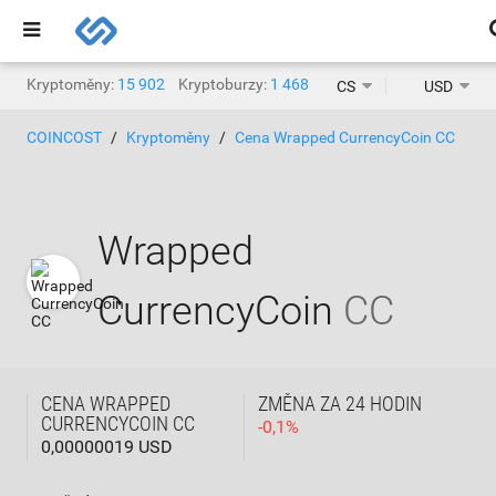
Kryptoměny:
15 902
Kryptoburzy:
1 468
CS
USD
COINCOST
Kryptoměny
Cena Wrapped CurrencyCoin CC
Wrapped
CurrencyCoin
CC
CENA WRAPPED
ZMĚNA ZA 24 HODIN
CURRENCYCOIN CC
-
0,1
%
0,00000019 USD