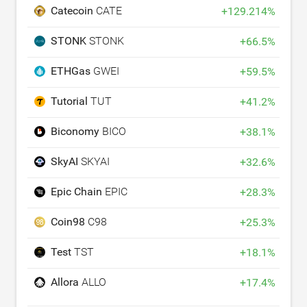
Catecoin
CATE
+
129.214
%
STONK
STONK
+
66.5
%
ETHGas
GWEI
+
59.5
%
Tutorial
TUT
+
41.2
%
Biconomy
BICO
+
38.1
%
SkyAI
SKYAI
+
32.6
%
Epic Chain
EPIC
+
28.3
%
Coin98
C98
+
25.3
%
Test
TST
+
18.1
%
Allora
ALLO
+
17.4
%