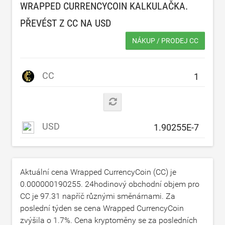
WRAPPED CURRENCYCOIN KALKULAČKA.
PŘEVÉST Z CC NA
USD
NÁKUP / PRODEJ CC
CC
USD
Aktuální cena Wrapped CurrencyCoin (CC) je
0.000000190255
. 24hodinový obchodní objem pro
CC je
97.31
napříč různými směnárnami. Za
poslední týden se cena Wrapped CurrencyCoin
zvýšila o
1.7
%. Cena kryptoměny se za posledních