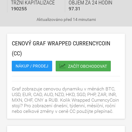
TRŽNÍ KAPITALIZACE
OBJEM ZA 24 HODIN
190255
97.31
Aktualizováno
před 14 minutami
CENOVÝ GRAF WRAPPED CURRENCYCOIN
(CC)
NÁKUP / PRODEJ
ZAČÍT OBCHODOVAT
Graf zobrazuje cenovou dynamiku v měnách BTC,
USD, EUR, CAD, AUD, NZD, HKD, SGD, PHP, ZAR, INR,
MXN, CHF, CNY a RUB. Kolik Wrapped CurrencyCoin
stojí? Pro zobrazení dnešní, týdenní, měsíční, roční
nebo celkové změny v ceně CC použijte přepínač.