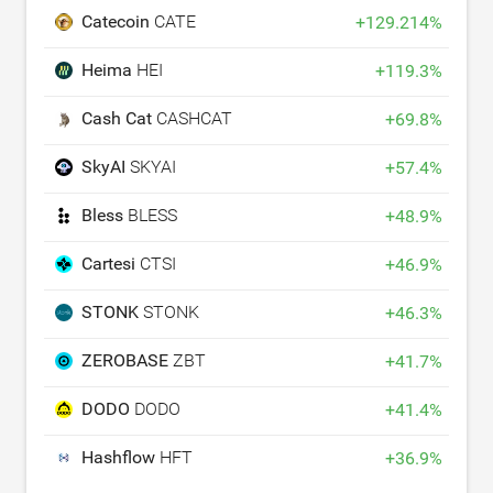
Catecoin
CATE
+
129.214
%
Heima
HEI
+
119.3
%
Cash Cat
CASHCAT
+
69.8
%
SkyAI
SKYAI
+
57.4
%
Bless
BLESS
+
48.9
%
Cartesi
CTSI
+
46.9
%
STONK
STONK
+
46.3
%
ZEROBASE
ZBT
+
41.7
%
DODO
DODO
+
41.4
%
Hashflow
HFT
+
36.9
%