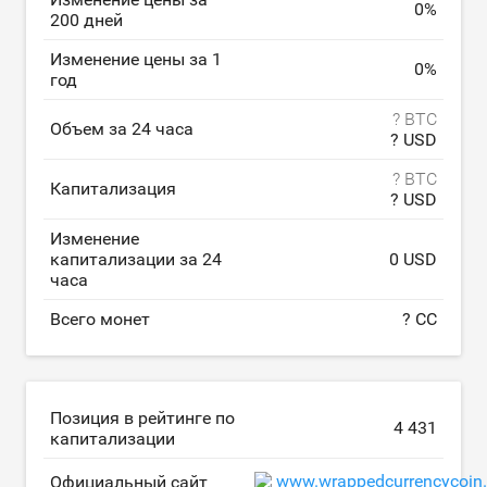
0
%
200 дней
Изменение цены за 1
0
%
год
? BTC
Объем за 24 часа
? USD
? BTC
Капитализация
? USD
Изменение
капитализации за 24
0 USD
часа
Всего монет
? CC
Позиция в рейтинге по
4 431
капитализации
www.wrappedcurrencycoin
Официальный сайт