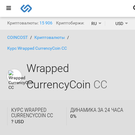
Криптовалюты:
15 906
Криптобиржи:
1 468
RU
USD
COINCOST
Криптовалюты
Курс Wrapped CurrencyCoin CC
Wrapped
CurrencyCoin
CC
КУРС WRAPPED
ДИНАМИКА ЗА 24 ЧАСА
CURRENCYCOIN CC
0
%
? USD