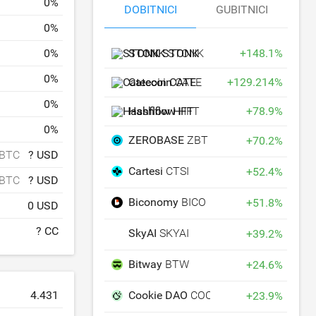
0
%
DOBITNICI
GUBITNICI
0
%
0
%
STONK
STONK
+
148.1
%
0
%
Catecoin
CATE
+
129.214
%
0
%
Hashflow
HFT
+
78.9
%
0
%
ZEROBASE
ZBT
+
70.2
%
 BTC
? USD
Cartesi
CTSI
+
52.4
%
 BTC
? USD
Biconomy
BICO
+
51.8
%
0 USD
? CC
SkyAI
SKYAI
+
39.2
%
Bitway
BTW
+
24.6
%
4.431
Cookie DAO
COOKIE
+
23.9
%