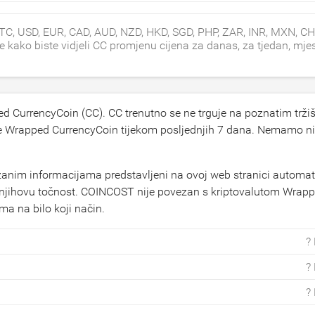
TC, USD, EUR, CAD, AUD, NZD, HKD, SGD, PHP, ZAR, INR, MXN, CH
 kako biste vidjeli CC promjenu cijena za danas, za tjedan, mjes
d CurrencyCoin (CC). CC trenutno se ne trguje na poznatim trži
e Wrapped CurrencyCoin tijekom posljednjih 7 dana. Nemamo n
zanim informacijama predstavljeni na ovoj web stranici automat
a njihovu točnost. COINCOST nije povezan s kriptovalutom Wrap
ma na bilo koji način.
?
?
?