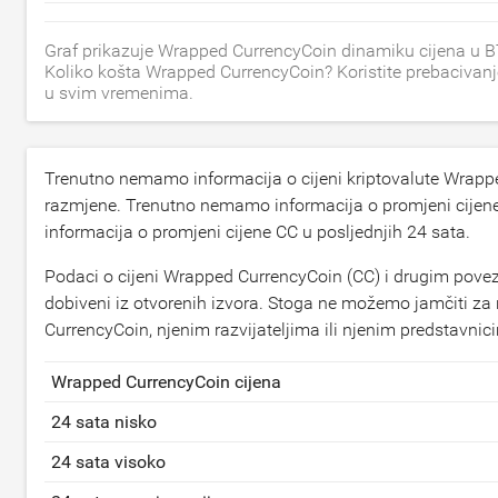
Graf prikazuje Wrapped CurrencyCoin dinamiku cijena u B
Koliko košta Wrapped CurrencyCoin? Koristite prebacivanje
u svim vremenima.
Trenutno nemamo informacija o cijeni kriptovalute Wrappe
razmjene. Trenutno nemamo informacija o promjeni cijen
informacija o promjeni cijene CC u posljednjih 24 sata.
Podaci o cijeni Wrapped CurrencyCoin (CC) i drugim pove
dobiveni iz otvorenih izvora. Stoga ne možemo jamčiti z
CurrencyCoin, njenim razvijateljima ili njenim predstavnici
Wrapped CurrencyCoin cijena
24 sata nisko
24 sata visoko