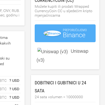
CURRENCYCOIN (CC)
Možete kupiti ili prodati Wrapped
F, CNY, RUB.
CurrencyCoin CC u sljedećim kripto
ec, godinu i
mjenjačnicama
PREPORUČUJEMO
Binance
štima
ikakvih
Uniswap
ski su
(v3)
ped
 BTC
? USD
DOBITNICI I GUBITNICI U 24
 BTC
? USD
SATA
24 sata volumen >
10000000
 BTC
? USD