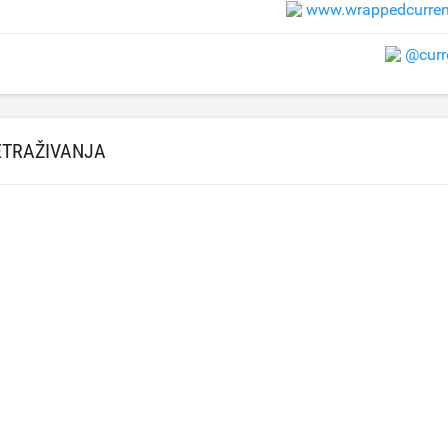
www.wrappedcurren
@curr
ETRAŽIVANJA