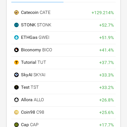
Catecoin
CATE
+
129.214
%
STONK
STONK
+
52.7
%
ETHGas
GWEI
+
51.9
%
Biconomy
BICO
+
41.4
%
Tutorial
TUT
+
37.7
%
SkyAI
SKYAI
+
33.3
%
Test
TST
+
33.2
%
Allora
ALLO
+
26.8
%
Coin98
C98
+
25.6
%
Cap
CAP
+
17.7
%