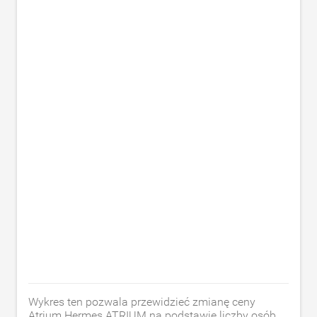
Wykres ten pozwala przewidzieć zmianę ceny
Atrium Hermes ATRIUM na podstawie liczby osób