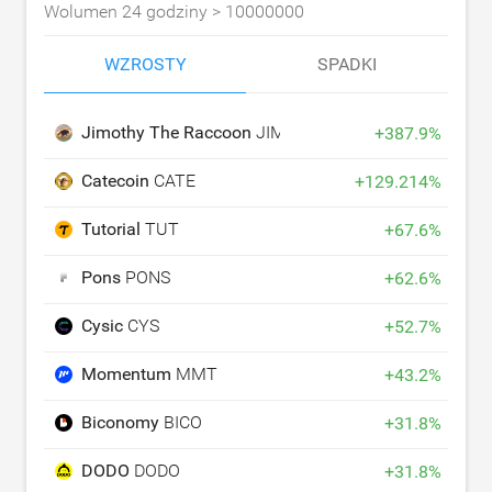
Wolumen 24 godziny >
10000000
WZROSTY
SPADKI
Jimothy The Raccoon
JIMOTHY
+
387.9
%
Catecoin
CATE
+
129.214
%
Tutorial
TUT
+
67.6
%
Pons
PONS
+
62.6
%
Cysic
CYS
+
52.7
%
Momentum
MMT
+
43.2
%
Biconomy
BICO
+
31.8
%
DODO
DODO
+
31.8
%