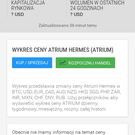
KAPITALIZACJA
WOLUMEN W OSTATNICH
RYNKOWA
24 GODZINACH
? USD
? USD
Zaktualizowano
36 minut temu
WYKRES CENY ATRIUM HERMES (ATRIUM)
KUP / SPRZEDAJ
ROZPOCZNIJ HANDEL
Wykres przedstawia zmiany ceny Atrium Hermes w
BTC, USD, EUR, CAD, AUD, NZD, HKD, SGD, PHP, ZAR,
INR, MXN, CHF, CNY, RUB. Użyj przełączników, aby
wyświetlić wykres ceny ATRIUM dzienny,
tygodniowy, miesięczny, roczny, całej historii
Obecnie nie mamy informacji na temat ceny