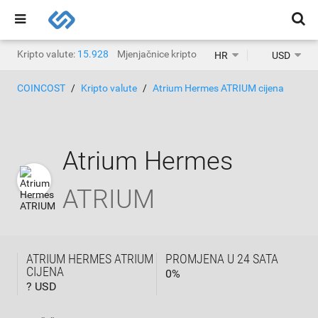
Kripto valute:
15.928
Mjenjačnice kripto valuta:
1.471
HR
USD
COINCOST
Kripto valute
Atrium Hermes ATRIUM cijena
Atrium Hermes
ATRIUM
ATRIUM HERMES ATRIUM
PROMJENA U 24 SATA
CIJENA
0
%
? USD