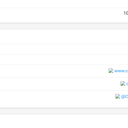
1
www.ce
@C