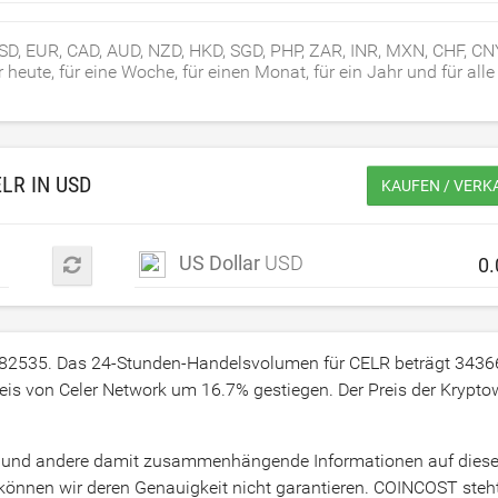
 USD, EUR, CAD, AUD, NZD, HKD, SGD, PHP, ZAR, INR, MXN, CHF, CN
ute, für eine Woche, für einen Monat, für ein Jahr und für alle
ELR IN
USD
KAUFEN / VERK
US Dollar
USD
182535
. Das 24-Stunden-Handelsvolumen für CELR beträgt
3436
reis von Celer Network um
16.7
% gestiegen. Der Preis der Krypt
R) und andere damit zusammenhängende Informationen auf diese
önnen wir deren Genauigkeit nicht garantieren. COINCOST steht