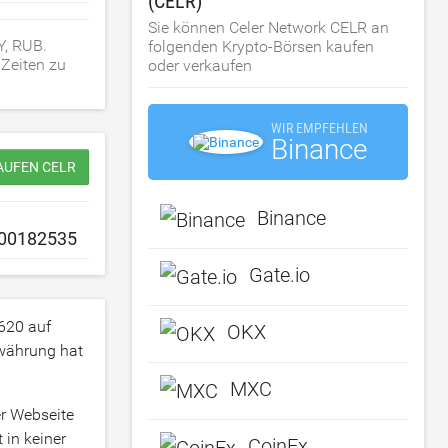
(CELR)
Sie können Celer Network CELR an
Y, RUB.
folgenden Krypto-Börsen kaufen
 Zeiten zu
oder verkaufen
WIR EMPFEHLEN
Binance
AUFEN CELR
Binance
Gate.io
620
auf
OKX
owährung hat
MXC
r Webseite
 in keiner
CoinEx