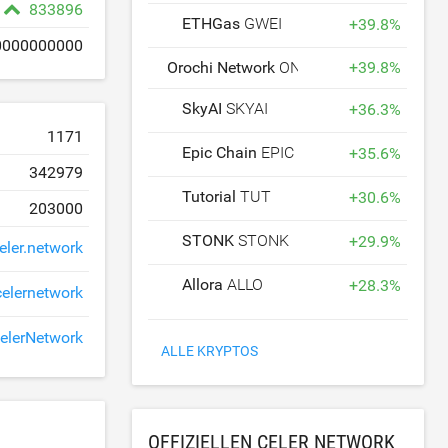
833896
ETHGas
GWEI
+
39.8
%
0000000000
Orochi Network
ON
+
39.8
%
SkyAI
SKYAI
+
36.3
%
1171
Epic Chain
EPIC
+
35.6
%
342979
Tutorial
TUT
+
30.6
%
203000
STONK
STONK
+
29.9
%
ler.network
Allora
ALLO
+
28.3
%
celernetwork
elerNetwork
ALLE KRYPTOS
OFFIZIELLEN CELER NETWORK