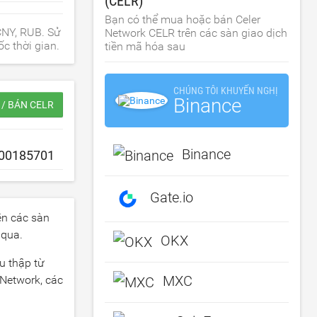
(CELR)
Bạn có thể mua hoặc bán Celer
CNY, RUB. Sử
Network CELR trên các sàn giao dịch
c thời gian.
tiền mã hóa sau
CHÚNG TÔI KHUYẾN NGHỊ
Binance
/ BÁN CELR
Binance
Gate.io
ên các sàn
 qua.
OKX
u thập từ
MXC
 Network, các