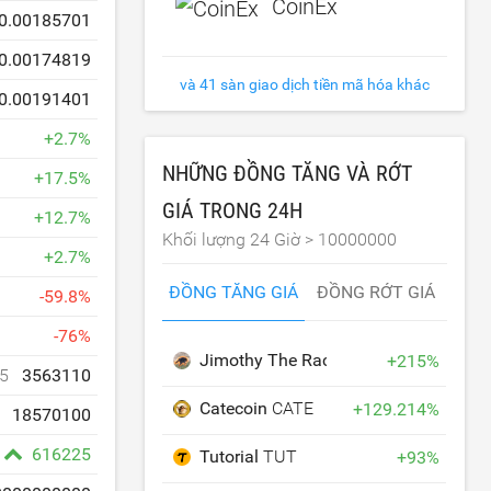
CoinEx
0.00185701
0.00174819
và 41 sàn giao dịch tiền mã hóa khác
0.00191401
+
2.7
%
NHỮNG ĐỒNG TĂNG VÀ RỚT
+
17.5
%
GIÁ TRONG 24H
+
12.7
%
Khối lượng 24 Giờ >
10000000
+
2.7
%
ĐỒNG TĂNG GIÁ
ĐỒNG RỚT GIÁ
-
59.8
%
-
76
%
Jimothy The Raccoon
JIMOTHY
+
215
%
5
3563110
Catecoin
CATE
+
129.214
%
18570100
616225
Tutorial
TUT
+
93
%