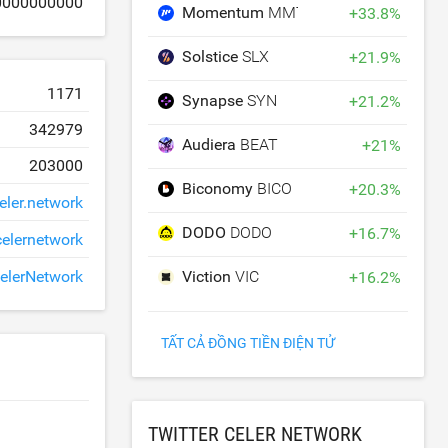
0000000000
Momentum
MMT
+
33.8
%
Solstice
SLX
+
21.9
%
1171
Synapse
SYN
+
21.2
%
342979
Audiera
BEAT
+
21
%
203000
Biconomy
BICO
+
20.3
%
ler.network
DODO
DODO
+
16.7
%
celernetwork
Viction
VIC
elerNetwork
+
16.2
%
TẤT CẢ ĐỒNG TIỀN ĐIỆN TỬ
TWITTER CELER NETWORK