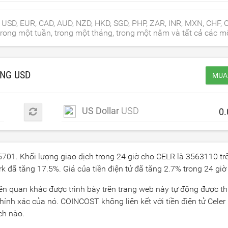
, USD, EUR, CAD, AUD, NZD, HKD, SGD, PHP, ZAR, INR, MXN, CHF, 
rong một tuần, trong một tháng, trong một năm và tất cả các mố
ANG
USD
MUA 
US Dollar
USD
5701
. Khối lượng giao dịch trong 24 giờ cho CELR là
3563110
tr
ork đã tăng
17.5
%. Giá của tiền điện tử đã tăng
2.7
% trong 24 giờ
liên quan khác được trình bày trên trang web này tự động được th
ính xác của nó. COINCOST không liên kết với tiền điện tử Celer
ch nào.