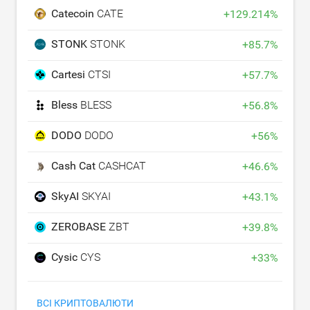
Catecoin
CATE
+
129.214
%
STONK
STONK
+
85.7
%
Cartesi
CTSI
+
57.7
%
Bless
BLESS
+
56.8
%
DODO
DODO
+
56
%
Cash Cat
CASHCAT
+
46.6
%
SkyAI
SKYAI
+
43.1
%
ZEROBASE
ZBT
+
39.8
%
Cysic
CYS
+
33
%
ВСІ КРИПТОВАЛЮТИ