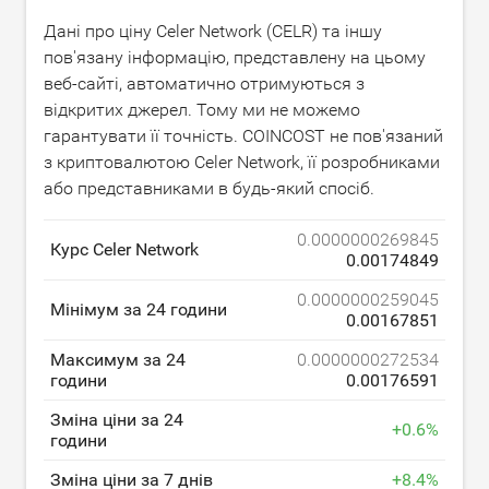
Дані про ціну Celer Network (CELR) та іншу
пов'язану інформацію, представлену на цьому
веб-сайті, автоматично отримуються з
відкритих джерел. Тому ми не можемо
гарантувати її точність. COINCOST не пов'язаний
з криптовалютою Celer Network, її розробниками
або представниками в будь-який спосіб.
0.0000000269845
Курс Celer Network
0.00174849
0.0000000259045
Мінімум за 24 години
0.00167851
Максимум за 24
0.0000000272534
години
0.00176591
Зміна ціни за 24
+
0.6
%
години
Зміна ціни за 7 днів
+
8.4
%