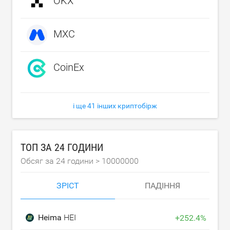
OKX
MXC
CoinEx
і ще 41 інших криптобірж
ТОП ЗА 24 ГОДИНИ
Обсяг за 24 години >
10000000
ЗРІСТ
ПАДІННЯ
Heima
HEI
+
252.4
%