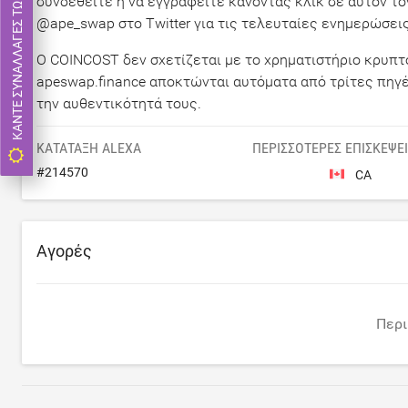
ΚΆΝΤΕ ΣΥΝΑΛΛΑΓΈΣ ΤΏΡΑ
συνδεθείτε ή να εγγραφείτε κάνοντας κλικ σε αυτόν τ
@ape_swap στο Twitter για τις τελευταίες ενημερώσεις
Ο COINCOST δεν σχετίζεται με το χρηματιστήριο κρυπτ
apeswap.finance αποκτώνται αυτόματα από τρίτες πηγές
την αυθεντικότητά τους.
ΚΑΤΆΤΑΞΗ ALEXA
ΠΕΡΙΣΣΌΤΕΡΕΣ ΕΠΙΣΚΈΨΕ
#
214570
CA
Αγορές
Περι