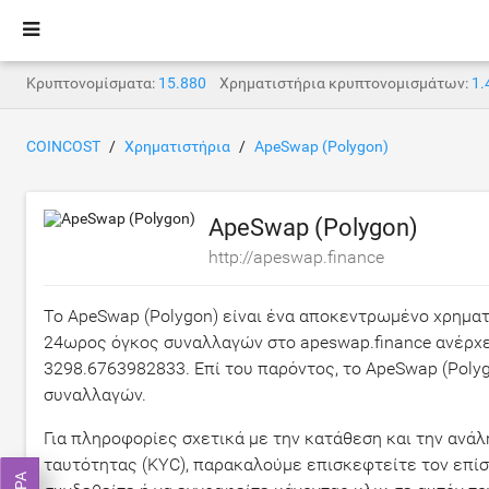
Κρυπτονομίσματα:
15.880
Χρηματιστήρια κρυπτονομισμάτων:
1.
COINCOST
Χρηματιστήρια
ApeSwap (Polygon)
ApeSwap (Polygon)
http://apeswap.finance
Το ApeSwap (Polygon) είναι ένα αποκεντρωμένο χρηματ
24ωρος όγκος συναλλαγών στο apeswap.finance ανέρχ
3298.6763982833
. Επί του παρόντος, το ApeSwap (Pol
συναλλαγών.
Για πληροφορίες σχετικά με την κατάθεση και την ανά
ταυτότητας (KYC), παρακαλούμε επισκεφτείτε τον επίσ