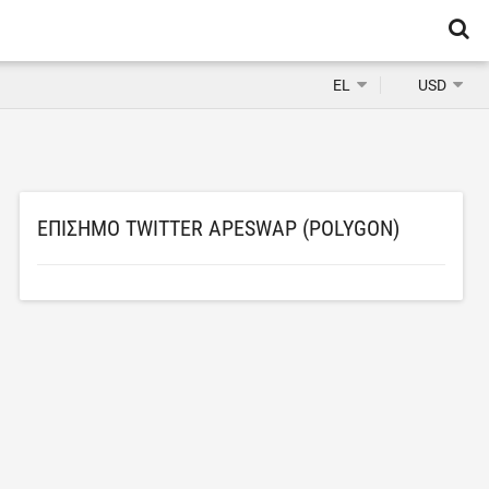
EL
USD
ΕΠΊΣΗΜΟ TWITTER APESWAP (POLYGON)