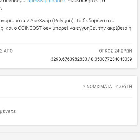
ον σύνδεσμο:
apeswap.finance
. Ακολουθήστε το
.
ονομισμάτων ApeSwap (Polygon). Τα δεδομένα στο
, και ο COINCOST δεν μπορεί να εγγυηθεί την ακρίβεια ή
ΙΣ ΑΠΌ
ΌΓΚΟΣ 24 ΩΡΏΝ
3298.6763982833
/
0.050877234843039
? ΝΟΜΊΣΜΑΤΑ
? ΖΕΎΓΗ
μένετε