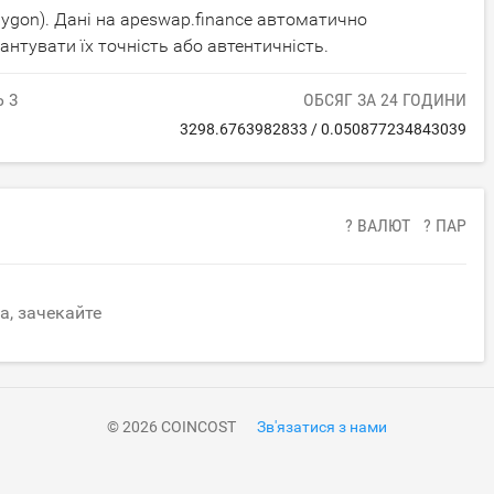
ygon). Дані на apeswap.finance автоматично
нтувати їх точність або автентичність.
 З
ОБСЯГ ЗА 24 ГОДИНИ
3298.6763982833
/
0.050877234843039
? ВАЛЮТ
? ПАР
а, зачекайте
© 2026 COINCOST
Зв'язатися з нами