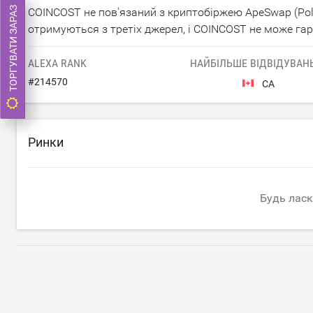
ТОРГУВАТИ ЗАРАЗ
COINCOST не пов'язаний з криптобіржею ApeSwap (Pol
отримуються з третіх джерел, і COINCOST не може гара
ALEXA RANK
НАЙБІЛЬШЕ ВІДВІДУВАНЬ
#
214570
CA
Ринки
Будь ласк