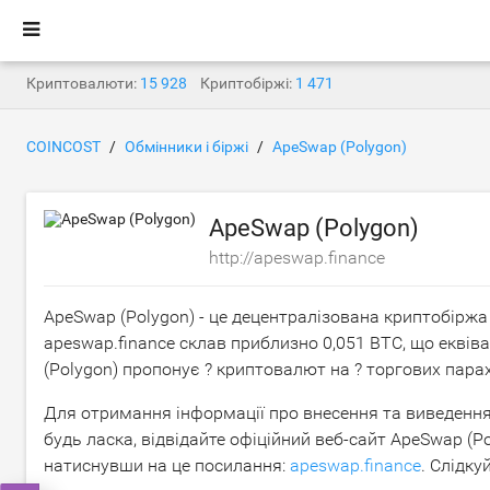
Криптовалюти:
15 928
Криптобіржі:
1 471
COINCOST
Обмінники і біржі
ApeSwap (Polygon)
ApeSwap (Polygon)
http://apeswap.finance
ApeSwap (Polygon) - це децентралізована криптобіржа 
apeswap.finance склав приблизно
0,051 BTC
, що екві
(Polygon) пропонує ? криптовалют на ? торгових парах
Для отримання інформації про внесення та виведення 
будь ласка, відвідайте офіційний веб-сайт ApeSwap (P
натиснувши на це посилання:
apeswap.finance
. Слідку