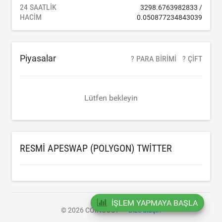
24 SAATLIK
3298.6763982833
/
HACIM
0.050877234843039
Piyasalar
? PARA BIRIMI
? ÇIFT
Lütfen bekleyin
RESMI APESWAP (POLYGON) TWITTER
İŞLEM YAPMAYA BAŞLA
© 2026 COINCOST
Bize ulaşın