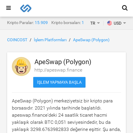
Kripto Paralar:
15.909
Kripto borsaları:
1.471
TR
USD
COINCOST
İşlem Platformları
ApeSwap (Polygon)
ApeSwap (Polygon)
http://apeswap.finance
İŞLEM YAPMAYA BAŞLA
ApeSwap (Polygon) merkeziyetsiz bir kripto para
borsasıdır. 2021 yılında tarihinde başlatıldı.
apeswap.finance'deki 24 saatlik ticaret hacmi
yaklaşık olarak
BTC 0,051
seviyesindedir, bu da
yaklaşık
3298.6763982833
değerine eşittir. Şu anda,