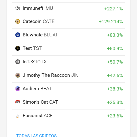
Immunefi
IMU
+
227.1
%
Catecoin
CATE
+
129.214
%
Bluwhale
BLUAI
+
83.3
%
Test
TST
+
50.9
%
IoTeX
IOTX
+
50.7
%
Jimothy The Raccoon
JIMOTHY
+
42.6
%
Audiera
BEAT
+
38.3
%
Simon's Cat
CAT
+
25.3
%
Fusionist
ACE
+
23.6
%
TODAS LAS CRIPTOS