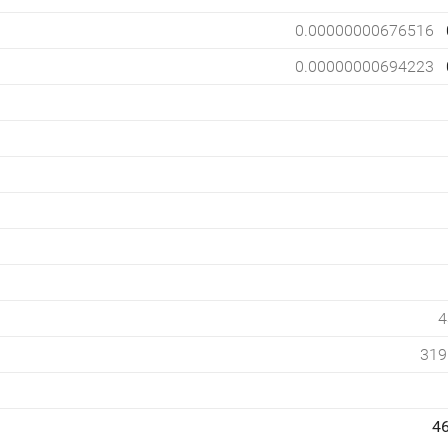
0.00000000676516
0.00000000694223
4
319
4