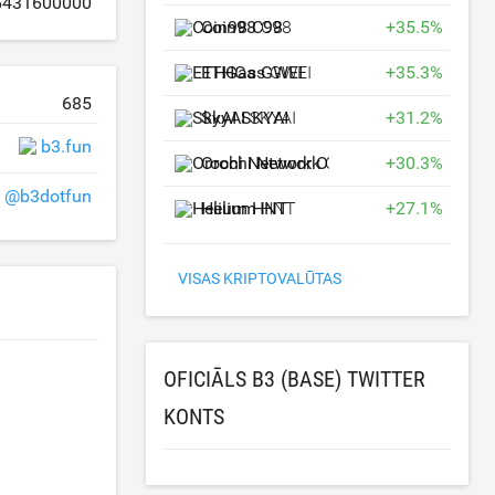
6431600000
Coin98
C98
+
35.5
%
ETHGas
GWEI
+
35.3
%
685
SkyAI
SKYAI
+
31.2
%
b3.fun
Orochi Network
ON
+
30.3
%
@b3dotfun
Helium
HNT
+
27.1
%
VISAS KRIPTOVALŪTAS
OFICIĀLS B3 (BASE) TWITTER
KONTS