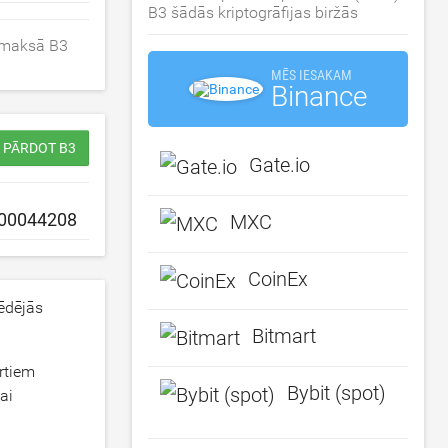
B3 šādās kriptogrāfijas biržās
k maksā B3
MĒS IESAKAM
Binance
/ PĀRDOT B3
Gate.io
MXC
CoinEx
ēdējās
Bitmart
ērtiem
Bybit (spot)
ai