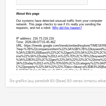
Šis grafiks ļauj paredzēt B3 (Base) B3 cenas izmaiņu atka