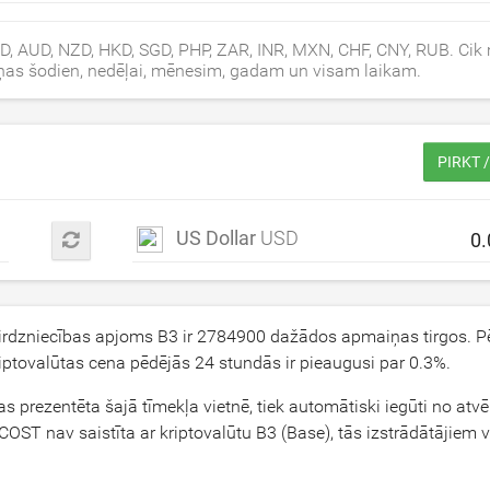
D, AUD, NZD, HKD, SGD, PHP, ZAR, INR, MXN, CHF, CNY, RUB. Ci
aiņas šodien, nedēļai, mēnesim, gadam un visam laikam.
PIRKT 
US Dollar
USD
tirdzniecības apjoms B3 ir
2784900
dažādos apmaiņas tirgos. P
iptovalūtas cena pēdējās 24 stundās ir pieaugusi par
0.3
%.
kas prezentēta šajā tīmekļa vietnē, tiek automātiski iegūti no atv
OST nav saistīta ar kriptovalūtu B3 (Base), tās izstrādātājiem v