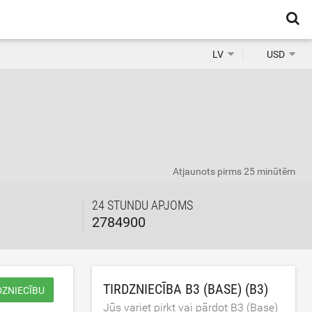
LV
USD
Atjaunots
pirms 25 minūtēm
24 STUNDU APJOMS
2784900
TIRDZNIECĪBA B3 (BASE) (B3)
DZNIECĪBU
Jūs variet pirkt vai pārdot B3 (Base)