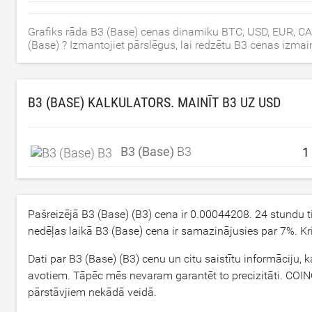
Grafiks rāda B3 (Base) cenas dinamiku BTC, USD, EUR, CA
(Base) ? Izmantojiet pārslēgus, lai redzētu B3 cenas izm
B3 (BASE) KALKULATORS. MAINĪT B3 UZ
USD
B3 (Base)
B3
Pašreizējā B3 (Base) (B3) cena ir
0.00044208
. 24 stundu 
nedēļas laikā B3 (Base) cena ir samazinājusies par
7
%. Kr
Dati par B3 (Base) (B3) cenu un citu saistītu informāciju, 
avotiem. Tāpēc mēs nevaram garantēt to precizitāti. COINC
pārstāvjiem nekādā veidā.