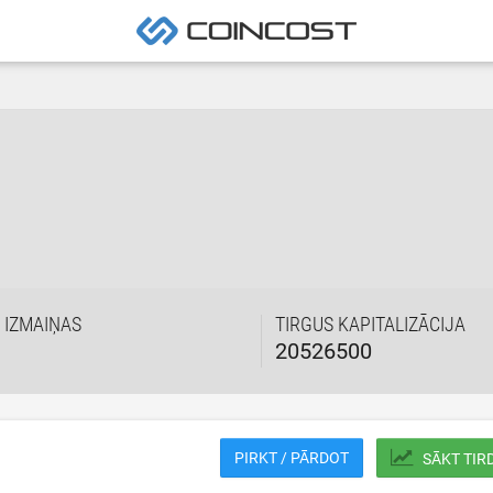
 IZMAIŅAS
TIRGUS KAPITALIZĀCIJA
20526500
PIRKT / PĀRDOT
SĀKT TIR