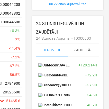
un 22 citas kriptovalūtas
0.00044208
0.00043802
0.00044508
24 STUNDU IEGUVĒJI UN
+
0.3
%
ZAUDĒTĀJI
24 Stundas Apjoms >
10000000
-
7
%
-
11.4
%
IEGUVĒJI
ZAUDĒTĀJI
-
7.2
%
Catecoin
CATE
+
129.214
%
-
67.2
%
-
86.5
%
Fusionist
ACE
+
72.2
%
3
2784900
Biconomy
BICO
+
57.9
%
20526500
STONK
STONK
+
54.5
%
51465.6
Epic Chain
EPIC
+
40.7
%