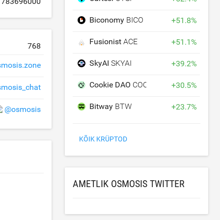
783696000
Biconomy
BICO
+
51.8
%
Fusionist
ACE
+
51.1
%
768
SkyAI
SKYAI
+
39.2
%
smosis.zone
Cookie DAO
COOKIE
+
30.5
%
smosis_chat
Bitway
BTW
+
23.7
%
@osmosis
KÕIK KRÜPTOD
AMETLIK OSMOSIS TWITTER