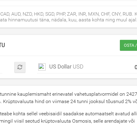
AD, AUD, NZD, HKD, SGD, PHP, ZAR, INR, MXN, CHF, CNY, RUB. K
ta hinnamuutusi täna, nädala, kuu, aasta kohta ning muul ajal
TU
OSTA 
US Dollar
USD
tunnine kauplemismaht erinevatel vahetusplatvormidel on
242
. Krüptovaluuta hind on viimase 24 tunni jooksul tõusnud
2
% võ
be kohta sellel veebisaidil saadakse automaatselt avatud alli
ingil viisil seotud krüptovaluuta Osmosis, selle arendajate või