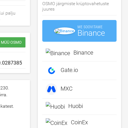
OSMO järgmiste krüptovahetuste
juures
ui palju
.
ME SOOVITAME
Binance
/ MÜÜ OSMO
Binance
Gate.io
7230
.
MXC
rra.
Huobi
katest.
CoinEx