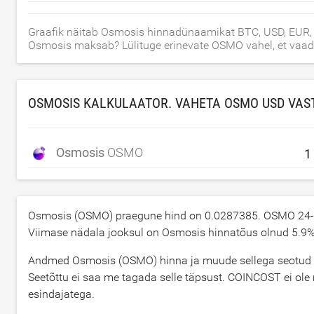
Graafik näitab Osmosis hinnadünaamikat BTC, USD, EUR, C
Osmosis maksab? Lülituge erinevate OSMO vahel, et vaada
OSMOSIS KALKULAATOR. VAHETA OSMO
USD
VAS
Osmosis
OSMO
Osmosis (OSMO) praegune hind on
0.0287385
. OSMO 24-
Viimase nädala jooksul on Osmosis hinnatõus olnud
5.9
%
Andmed Osmosis (OSMO) hinna ja muude sellega seotud tea
Seetõttu ei saa me tagada selle täpsust. COINCOST ei ole m
esindajatega.