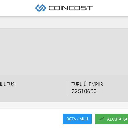
MUUTUS
TURU ÜLEMPIIR
22510600
OSTA / MÜÜ
ALUSTA KA