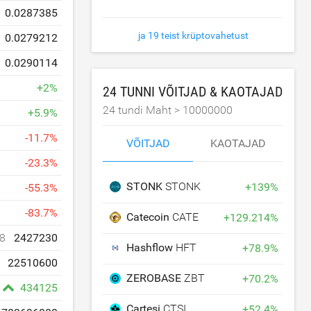
0.0287385
ja 19 teist krüptovahetust
0.0279212
0.0290114
+
2
%
24 TUNNI VÕITJAD & KAOTAJAD
24 tundi Maht >
10000000
+
5.9
%
-
11.7
%
VÕITJAD
KAOTAJAD
-
23.3
%
STONK
STONK
+
139
%
-
55.3
%
-
83.7
%
Catecoin
CATE
+
129.214
%
8
2427230
Hashflow
HFT
+
78.9
%
22510600
ZEROBASE
ZBT
+
70.2
%
434125
Cartesi
CTSI
+
52.4
%