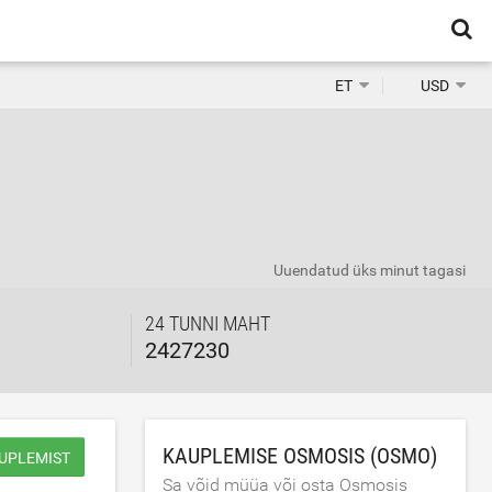
ET
USD
Uuendatud
üks minut tagasi
24 TUNNI MAHT
2427230
KAUPLEMISE OSMOSIS (OSMO)
UPLEMIST
Sa võid müüa või osta Osmosis