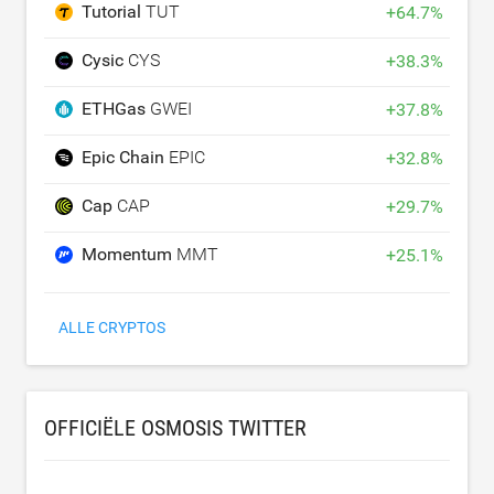
Tutorial
TUT
+
64.7
%
Cysic
CYS
+
38.3
%
ETHGas
GWEI
+
37.8
%
Epic Chain
EPIC
+
32.8
%
Cap
CAP
+
29.7
%
Momentum
MMT
+
25.1
%
ALLE CRYPTOS
OFFICIËLE OSMOSIS TWITTER