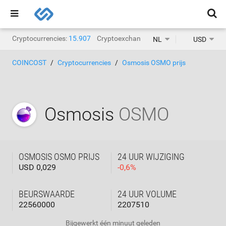
Cryptocurrencies:
15.907
Cryptoexchanges:
1.468
NL
USD
COINCOST
Cryptocurrencies
Osmosis OSMO prijs
Osmosis
OSMO
OSMOSIS OSMO PRIJS
24 UUR WIJZIGING
USD 0,029
-
0,6
%
BEURSWAARDE
24 UUR VOLUME
22560000
2207510
Bijgewerkt
één minuut geleden