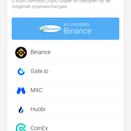
U kunt Osmosis OSMO kopen of verkopen op de
volgende cryptoexchanges
WIJ ADVISEREN
Binance
Binance
Gate.io
MXC
Huobi
CoinEx