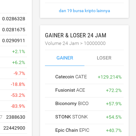
dan 19 bursa kripto lainnya
0.0286328
0.0281675
GAINER & LOSER 24 JAM
0.0290911
Volume 24 Jam >
10000000
+
2.1
%
GAINER
LOSER
+
6.2
%
-
9.7
%
Catecoin
CATE
+
129.214
%
-
18.8
%
Fusionist
ACE
+
72.2
%
-
53.2
%
Biconomy
BICO
+
57.9
%
-
83.9
%
STONK
STONK
+
54.5
%
7
2388630
22442900
Epic Chain
EPIC
+
40.7
%