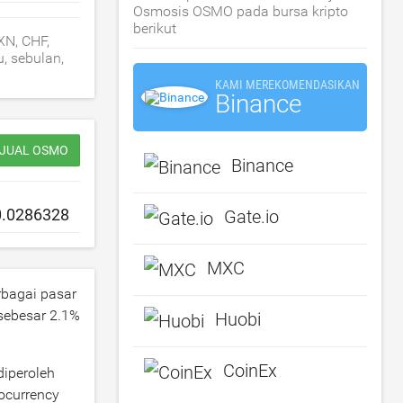
Osmosis OSMO pada bursa kripto
berikut
XN, CHF,
, sebulan,
KAMI MEREKOMENDASIKAN
Binance
/JUAL OSMO
Binance
Gate.io
MXC
rbagai pasar
 sebesar
2.1
%
Huobi
CoinEx
diperoleh
tocurrency