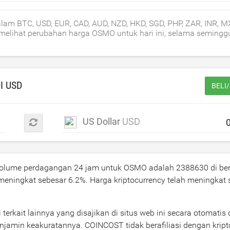
am BTC, USD, EUR, CAD, AUD, NZD, HKD, SGD, PHP, ZAR, INR, M
elihat perubahan harga OSMO untuk hari ini, selama seminggu
DI
USD
BELI
US Dollar
USD
Volume perdagangan 24 jam untuk OSMO adalah
2388630
di be
 meningkat sebesar
6.2
%. Harga kriptocurrency telah meningkat
rkait lainnya yang disajikan di situs web ini secara otomatis 
enjamin keakuratannya. COINCOST tidak berafiliasi dengan krip