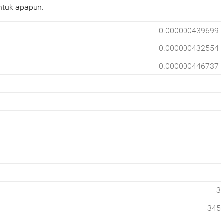
ntuk apapun.
0.000000439699
0.000000432554
0.000000446737
3
345