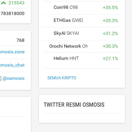
215543
Coin98
C98
+
35.5
%
783818000
ETHGas
GWEI
+
35.3
%
SkyAI
SKYAI
+
31.2
%
768
Orochi Network
ON
+
30.3
%
smosis.zone
Helium
HNT
+
27.1
%
smosis_chat
@osmosis
SEMUA KRIPTO
TWITTER RESMI OSMOSIS