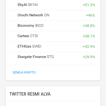
SkyAI
SKYAI
+
51.2
%
Orochi Network
ON
+
46
%
Biconomy
BICO
+
38.8
%
Cartesi
CTSI
+
38.1
%
ETHGas
GWEI
+
32.9
%
Stargate Finance
STG
+
29.9
%
SEMUA KRIPTO
TWITTER RESMI ALVA