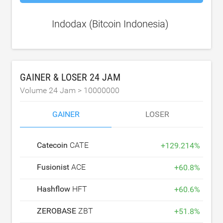
Indodax (Bitcoin Indonesia)
GAINER & LOSER 24 JAM
Volume 24 Jam >
10000000
GAINER
LOSER
Catecoin
CATE
+
129.214
%
Fusionist
ACE
+
60.8
%
Hashflow
HFT
+
60.6
%
ZEROBASE
ZBT
+
51.8
%