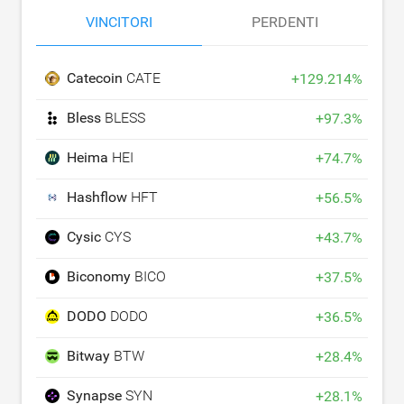
VINCITORI
PERDENTI
Catecoin
CATE
+
129.214
%
Bless
BLESS
+
97.3
%
Heima
HEI
+
74.7
%
Hashflow
HFT
+
56.5
%
Cysic
CYS
+
43.7
%
Biconomy
BICO
+
37.5
%
DODO
DODO
+
36.5
%
Bitway
BTW
+
28.4
%
Synapse
SYN
+
28.1
%