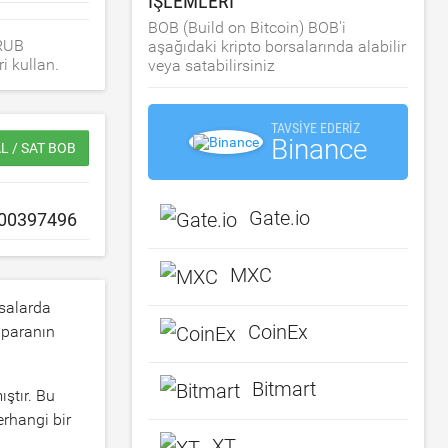
IŞLEMLERI
BOB (Build on Bitcoin) BOB'i
 RUB
aşağıdaki kripto borsalarında alabilir
i kullan.
veya satabilirsiniz
TAVSIYE EDERIZ
Binance
L / SAT BOB
Gate.io
MXC
rsalarda
CoinEx
 paranın
Bitmart
ıştır. Bu
erhangi bir
XT