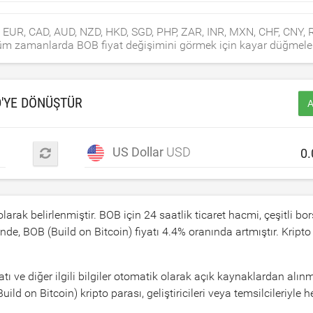
SD, EUR, CAD, AUD, NZD, HKD, SGD, PHP, ZAR, INR, MXN, CHF, CNY,
ve tüm zamanlarda BOB fiyat değişimini görmek için kayar düğmeler
D
'YE DÖNÜŞTÜR
A
US Dollar
USD
larak belirlenmiştir. BOB için 24 saatlik ticaret hacmi, çeşitli bo
inde, BOB (Build on Bitcoin) fiyatı
4.4
% oranında artmıştır. Kripto
 ve diğer ilgili bilgiler otomatik olarak açık kaynaklardan alınm
on Bitcoin) kripto parası, geliştiricileri veya temsilcileriyle h