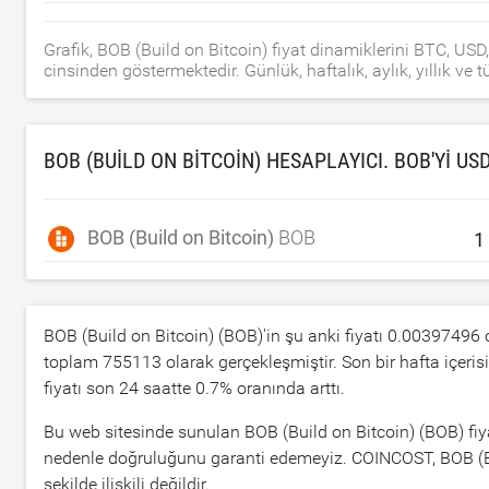
Grafik, BOB (Build on Bitcoin) fiyat dinamiklerini BTC, U
cinsinden göstermektedir. Günlük, haftalık, aylık, yıllık 
BOB (BUILD ON BITCOIN) HESAPLAYICI. BOB'YI
US
BOB (Build on Bitcoin)
BOB
BOB (Build on Bitcoin) (BOB)'in şu anki fiyatı
0.00397496
o
toplam
755113
olarak gerçekleşmiştir. Son bir hafta içeris
fiyatı son 24 saatte
0.7
% oranında arttı.
Bu web sitesinde sunulan BOB (Build on Bitcoin) (BOB) fiyatı
nedenle doğruluğunu garanti edemeyiz. COINCOST, BOB (Build 
şekilde ilişkili değildir.