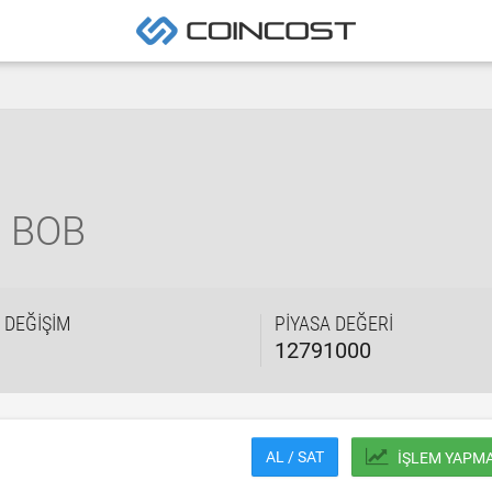
)
BOB
K DEĞIŞIM
PIYASA DEĞERI
12791000
AL / SAT
İŞLEM YAPM