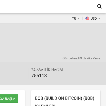
TR
USD
Güncellendi
9 dakika önce
24 SAATLIK HACIM
755113
BOB (BUILD ON BITCOIN) (BOB)
AYA BAŞLA