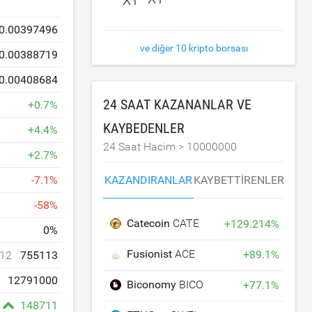
0.00397496
ve diğer 10 kripto borsası
0.00388719
0.00408684
24 SAAT KAZANANLAR VE
+
0.7
%
KAYBEDENLER
+
4.4
%
24 Saat Hacim >
10000000
+
2.7
%
KAZANDIRANLAR
KAYBETTIRENLER
-
7.1
%
-
58
%
Catecoin
CATE
+
129.214
%
0
%
Fusionist
ACE
+
89.1
%
12
755113
12791000
Biconomy
BICO
+
77.1
%
148711