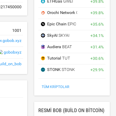
ETHGas
GWEI
+
39.8
%
3217450000
Orochi Network
ON
+
39.8
%
Epic Chain
EPIC
+
35.6
%
1001
SkyAI
SKYAI
+
34.1
%
.gobob.xyz
Audiera
BEAT
+
31.4
%
gobobxyz
Tutorial
TUT
+
30.6
%
ild_on_bob
STONK
STONK
+
29.9
%
TÜM KRIPTOLAR
RESMI BOB (BUILD ON BITCOIN)