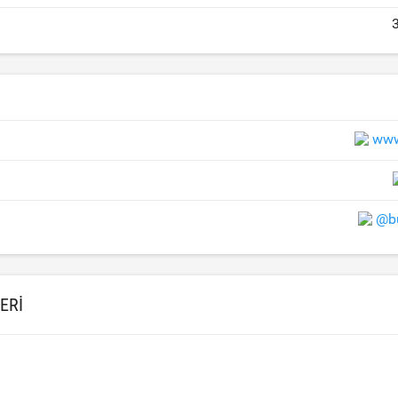
www
@bu
ERI