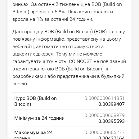
ринках. За останній тиждень ціна BOB (Build on
Bitcoin) зросла на
5.8
%. Ціна криптовалюти
зросла на
1
% за останні 24 години.
Дані про ціну BOB (Build on Bitcoin) (BOB) та іншу
пов'язану інформацію, представлену на цьому
веб-сайті, автоматично отримуються з
відкритих джерел. Тому ми не можемо
гарантувати її точність. COINCOST не пов'язаний
з криптовалютою BOB (Build on Bitcoin), її
розробниками або представниками в будь-який
спосіб.
Курс BOB (Build on
0.0000000614851
Bitcoin)
0.00399407
0.0000000608979
Мінімум за 24 години
0.00395593
Максимум за 24
0.0000000665277
години
0.00432164