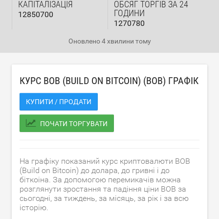
КАПІТАЛІЗАЦІЯ
ОБСЯГ ТОРГІВ ЗА 24
ГОДИНИ
12850700
1270780
Оновлено
4 хвилини тому
КУРС BOB (BUILD ON BITCOIN) (BOB) ГРАФІК
КУПИТИ / ПРОДАТИ
ПОЧАТИ ТОРГУВАТИ
На графіку показаний курс криптовалюти BOB
(Build on Bitcoin) до долара, до гривні і до
біткоіна. За допомогою перемикачів можна
розглянути зростання та падіння ціни BOB за
сьогодні, за тиждень, за місяць, за рік і за всю
історію.