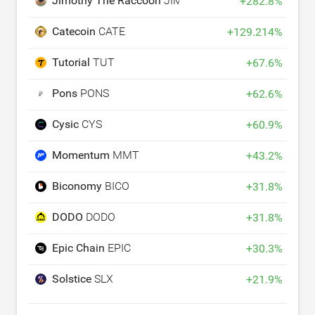
Jimothy The Raccoon
JIMOTHY
+
282.8
%
Catecoin
CATE
+
129.214
%
Tutorial
TUT
+
67.6
%
Pons
PONS
+
62.6
%
Cysic
CYS
+
60.9
%
Momentum
MMT
+
43.2
%
Biconomy
BICO
+
31.8
%
DODO
DODO
+
31.8
%
Epic Chain
EPIC
+
30.3
%
Solstice
SLX
+
21.9
%