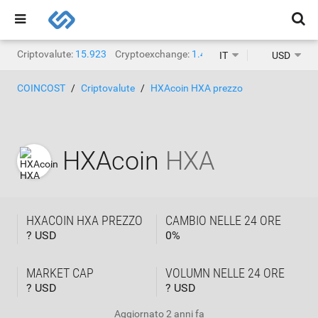
Criptovalute:
15.923
Cryptoexchange:
1.471
IT
USD
COINCOST
Criptovalute
HXAcoin HXA prezzo
HXAcoin
HXA
HXACOIN HXA PREZZO
CAMBIO NELLE 24 ORE
? USD
0
%
MARKET CAP
VOLUMN NELLE 24 ORE
? USD
? USD
Aggiornato
2 anni fa