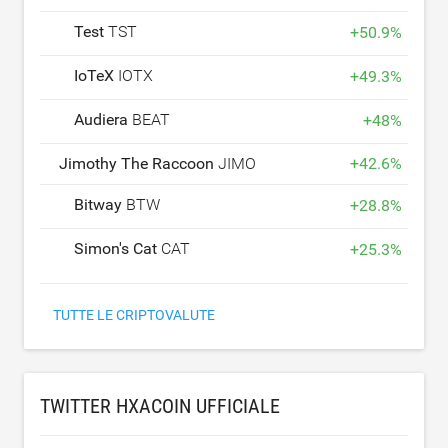
Test
TST
+
50.9
%
IoTeX
IOTX
+
49.3
%
Audiera
BEAT
+
48
%
Jimothy The Raccoon
JIMOTHY
+
42.6
%
Bitway
BTW
+
28.8
%
Simon's Cat
CAT
+
25.3
%
TUTTE LE CRIPTOVALUTE
TWITTER HXACOIN UFFICIALE