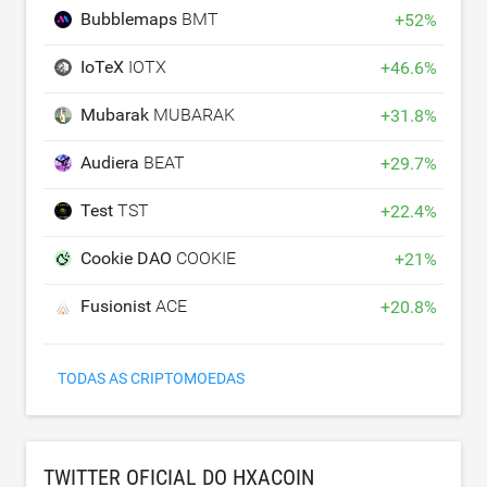
Bubblemaps
BMT
+
52
%
IoTeX
IOTX
+
46.6
%
Mubarak
MUBARAK
+
31.8
%
Audiera
BEAT
+
29.7
%
Test
TST
+
22.4
%
Cookie DAO
COOKIE
+
21
%
Fusionist
ACE
+
20.8
%
TODAS AS CRIPTOMOEDAS
TWITTER OFICIAL DO HXACOIN