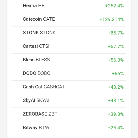
Heima
HEI
+
252.4
%
Catecoin
CATE
+
129.214
%
STONK
STONK
+
85.7
%
Cartesi
CTSI
+
57.7
%
Bless
BLESS
+
56.8
%
DODO
DODO
+
56
%
Cash Cat
CASHCAT
+
43.2
%
SkyAI
SKYAI
+
43.1
%
ZEROBASE
ZBT
+
39.8
%
Bitway
BTW
+
25.4
%