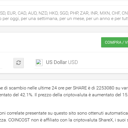
 USD, EUR, CAD, AUD, NZD, HKD, SGD, PHP, ZAR, INR, MXN, CHF, CN
 per oggi, per una settimana, per un mese, per un anno e per tutt
COMPRA / V
US Dollar
USD
ume di scambio nelle ultime 24 ore per SHARE è di
2253080
su var
entato del
42.1
%. Il prezzo della criptovaluta è aumentato del
15
azioni correlate presentate su questo sito sono ottenuti automati
zza. COINCOST non è affiliato con la criptovaluta ShareX, i suoi 