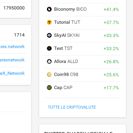
17950000
Biconomy
BICO
+
41.4
%
Tutorial
TUT
+
37.7
%
1714
SkyAI
SKYAI
+
33.3
%
rex.network
Test
TST
+
33.2
%
arexnetwork
Allora
ALLO
+
26.8
%
eX_Network
Coin98
C98
+
25.6
%
Cap
CAP
+
17.7
%
TUTTE LE CRIPTOVALUTE