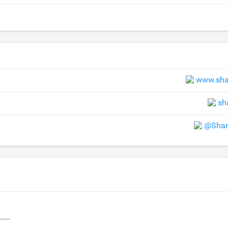
www.sha
sh
@Shar