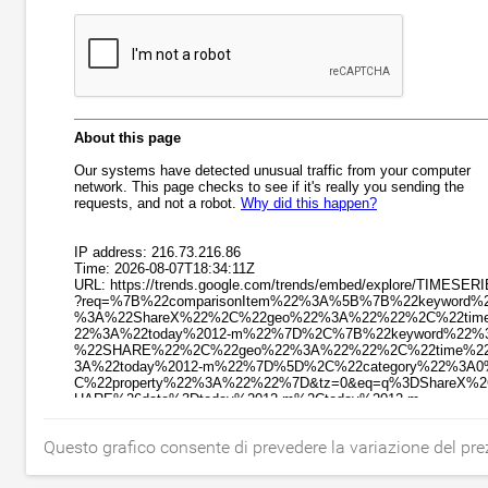
Questo grafico consente di prevedere la variazione del pr