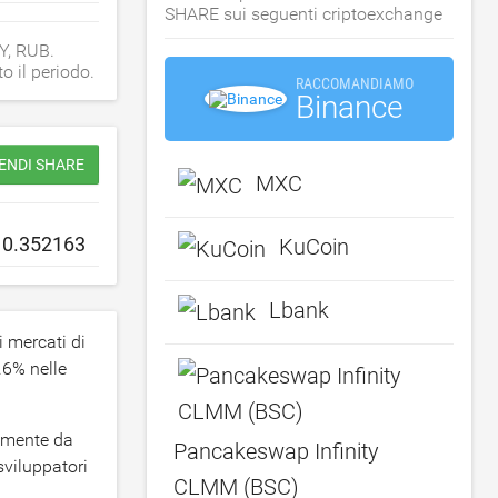
SHARE sui seguenti criptoexchange
Y, RUB.
o il periodo.
RACCOMANDIAMO
Binance
ENDI SHARE
MXC
KuCoin
Lbank
i mercati di
.6
% nelle
camente da
Pancakeswap Infinity
sviluppatori
CLMM (BSC)