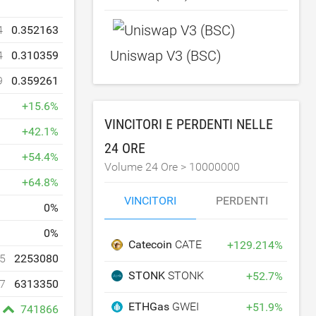
4
0.352163
Uniswap V3 (BSC)
4
0.310359
9
0.359261
+
15.6
%
VINCITORI E PERDENTI NELLE
+
42.1
%
24 ORE
+
54.4
%
Volume 24 Ore >
10000000
+
64.8
%
VINCITORI
PERDENTI
0
%
0
%
Catecoin
CATE
+
129.214
%
5
2253080
STONK
STONK
+
52.7
%
7
6313350
ETHGas
GWEI
+
51.9
%
741866