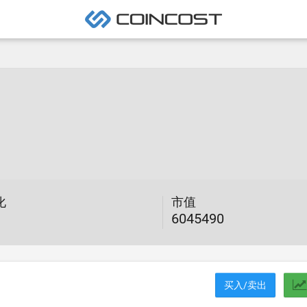
化
市值
6045490
买入/卖出