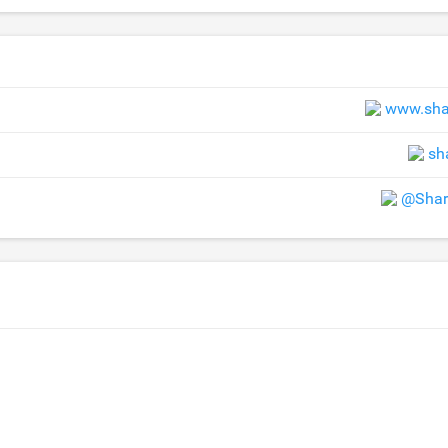
www.sha
sh
@Shar