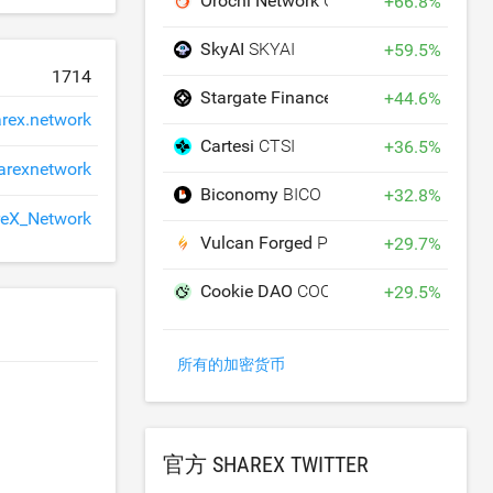
Orochi Network
ON
+
66.8
%
SkyAI
SKYAI
+
59.5
%
1714
Stargate Finance
STG
+
44.6
%
rex.network
Cartesi
CTSI
+
36.5
%
arexnetwork
Biconomy
BICO
+
32.8
%
eX_Network
Vulcan Forged
PYR
+
29.7
%
Cookie DAO
COOKIE
+
29.5
%
所有的加密货币
官方 SHAREX TWITTER