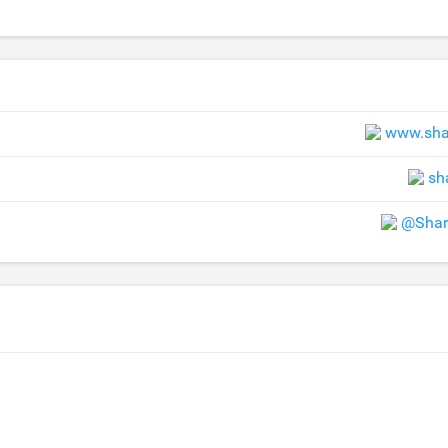
www.sha
sh
@Shar