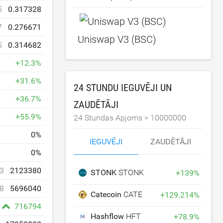
5
0.317328
7
0.276671
Uniswap V3 (BSC)
5
0.314682
+
12.3
%
+
31.6
%
24 STUNDU IEGUVĒJI UN
+
36.7
%
ZAUDĒTĀJI
+
55.9
%
24 Stundas Apjoms >
10000000
0
%
IEGUVĒJI
ZAUDĒTĀJI
0
%
3
2123380
STONK
STONK
+
139
%
8
5696040
Catecoin
CATE
+
129.214
%
716794
Hashflow
HFT
+
78.9
%