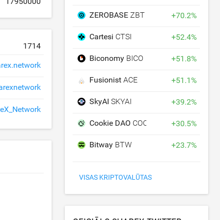
17950000
ZEROBASE
ZBT
+
70.2
%
Cartesi
CTSI
+
52.4
%
1714
Biconomy
BICO
+
51.8
%
rex.network
Fusionist
ACE
+
51.1
%
arexnetwork
SkyAI
SKYAI
+
39.2
%
eX_Network
Cookie DAO
COOKIE
+
30.5
%
Bitway
BTW
+
23.7
%
VISAS KRIPTOVALŪTAS