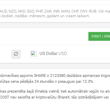
 AUD, NZD, HKD, SGD, PHP, ZAR, INR, MXN, CHF, CNY, RUB. Cik m
as šodien, nedēļai, mēnesim, gadam un visam laikam.
PIRKT / P
US Dollar
USD
irdzniecības apjoms SHARE ir
2123380
dažādos apmaiņas tirgos
alūtas cena pēdējās 24 stundās ir pieaugusi par
12.3
%.
kas prezentēta šajā tīmekļa vietnē, tiek automātiski iegūti no at
OST nav saistīta ar kriptovalūtu ShareX, tās izstrādātājiem vai