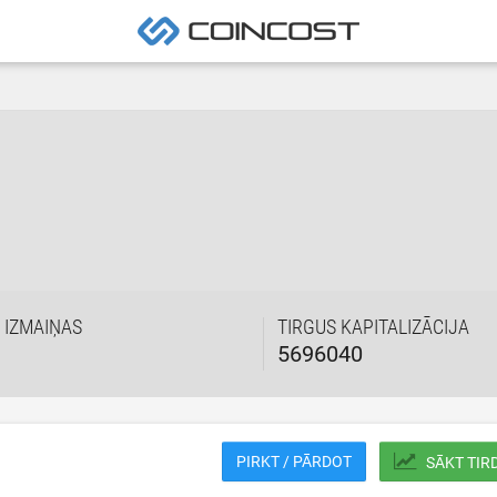
 IZMAIŅAS
TIRGUS KAPITALIZĀCIJA
5696040
PIRKT / PĀRDOT
SĀKT TIR