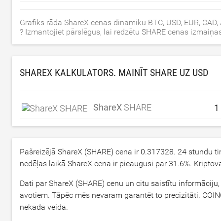
Grafiks rāda ShareX cenas dinamiku BTC, USD, EUR, CAD,
? Izmantojiet pārslēgus, lai redzētu SHARE cenas izmaiņ
SHAREX KALKULATORS. MAINĪT SHARE UZ
USD
ShareX
SHARE
Pašreizējā ShareX (SHARE) cena ir
0.317328
. 24 stundu t
nedēļas laikā ShareX cena ir pieaugusi par
31.6
%. Kriptov
Dati par ShareX (SHARE) cenu un citu saistītu informāciju, 
avotiem. Tāpēc mēs nevaram garantēt to precizitāti. COINC
nekādā veidā.