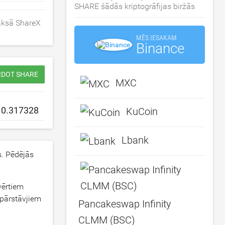
SHARE šādās kriptogrāfijas biržās
aksā ShareX
MĒS IESAKAM
Binance
ĀRDOT SHARE
MXC
KuCoin
Lbank
. Pēdējās
vērtiem
 pārstāvjiem
Pancakeswap Infinity
CLMM (BSC)