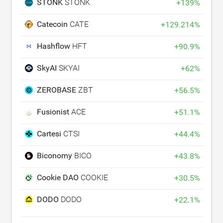
STONK
STONK
+
139
%
Catecoin
CATE
+
129.214
%
Hashflow
HFT
+
90.9
%
SkyAI
SKYAI
+
62
%
ZEROBASE
ZBT
+
56.5
%
Fusionist
ACE
+
51.1
%
Cartesi
CTSI
+
44.4
%
Biconomy
BICO
+
43.8
%
Cookie DAO
COOKIE
+
30.5
%
DODO
DODO
+
22.1
%