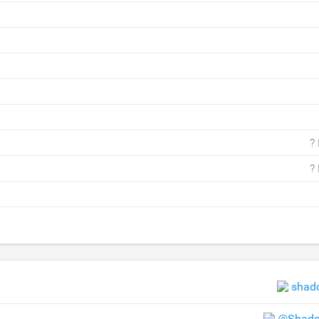
?
?
shad
@Shado