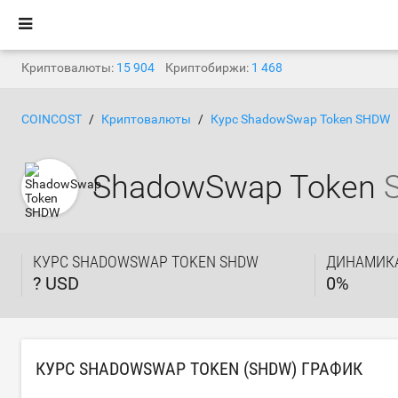
Криптовалюты:
15 904
Криптобиржи:
1 468
COINCOST
Криптовалюты
Курс ShadowSwap Token SHDW
ShadowSwap Token
КУРС SHADOWSWAP TOKEN SHDW
ДИНАМИКА
? USD
0
%
КУРС SHADOWSWAP TOKEN (SHDW) ГРАФИК