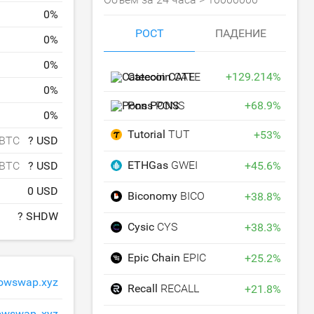
0
%
РОСТ
ПАДЕНИЕ
0
%
0
%
Catecoin
CATE
+
129.214
%
0
%
Pons
PONS
+
68.9
%
0
%
Tutorial
TUT
+
53
%
 BTC
? USD
ETHGas
GWEI
 BTC
? USD
+
45.6
%
0 USD
Biconomy
BICO
+
38.8
%
? SHDW
Cysic
CYS
+
38.3
%
Epic Chain
EPIC
+
25.2
%
owswap.xyz
Recall
RECALL
+
21.8
%
wswap_xyz