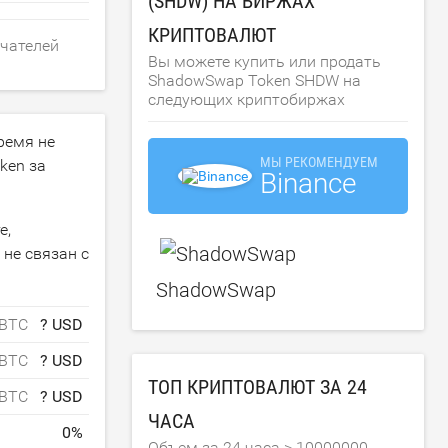
(SHDW) НА БИРЖАХ
КРИПТОВАЛЮТ
ючателей
Вы можете купить или продать
ShadowSwap Token SHDW на
следующих криптобиржах
ремя не
МЫ РЕКОМЕНДУЕМ
ken за
Binance
е,
не связан с
ShadowSwap
 BTC
? USD
 BTC
? USD
ТОП КРИПТОВАЛЮТ ЗА 24
 BTC
? USD
ЧАСА
0
%
Объем за 24 часа >
10000000