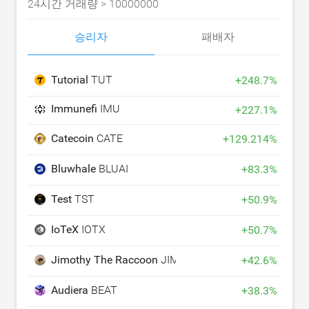
24시간 거래량 >
10000000
승리자
패배자
Tutorial
TUT
+
248.7
%
Immunefi
IMU
+
227.1
%
Catecoin
CATE
+
129.214
%
Bluwhale
BLUAI
+
83.3
%
Test
TST
+
50.9
%
IoTeX
IOTX
+
50.7
%
Jimothy The Raccoon
JIMOTHY
+
42.6
%
Audiera
BEAT
+
38.3
%