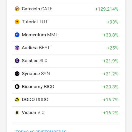
Catecoin
CATE
+
129.214
%
Tutorial
TUT
+
93
%
Momentum
MMT
+
33.8
%
Audiera
BEAT
+
25
%
Solstice
SLX
+
21.9
%
Synapse
SYN
+
21.2
%
Biconomy
BICO
+
20.3
%
DODO
DODO
+
16.7
%
Viction
VIC
+
16.2
%