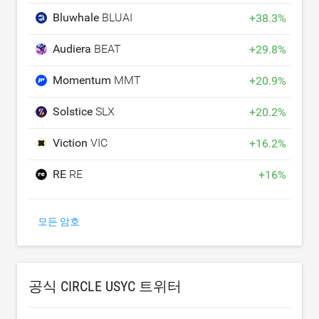
Bluwhale
BLUAI
+
38.3
%
Audiera
BEAT
+
29.8
%
Momentum
MMT
+
20.9
%
Solstice
SLX
+
20.2
%
Viction
VIC
+
16.2
%
RE
RE
+
16
%
모든 암호
공식 CIRCLE USYC 트위터